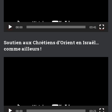
u
r
v
i
d
00:00
03:41
é
o
Soutien aux Chrétiens d’Orient en Israël…
comme ailleurs !
L
e
c
t
e
u
r
v
i
d
00:00
03:21