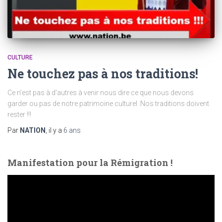
CULTURE
Ne touchez pas à nos traditions!
Ce n’est pas à d’autres à venir nous dire ce que nous devons
garder ou pas de notre patrimoine culturel .Nos traditions doivent
rester !!!
Par
NATION
, il y a
6 ans
Manifestation pour la Rémigration !
L
e
c
t