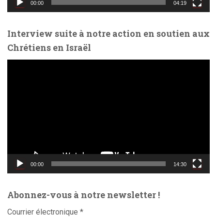
00:00
04:19
é
o
Interview suite à notre action en soutien aux
Chrétiens en Israël
L
e
c
t
e
u
r
v
i
d
00:00
14:30
é
o
Abonnez-vous à notre newsletter !
Courrier électronique
*