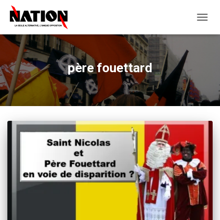
OUVRI
LA
NAVIG
père fouettard