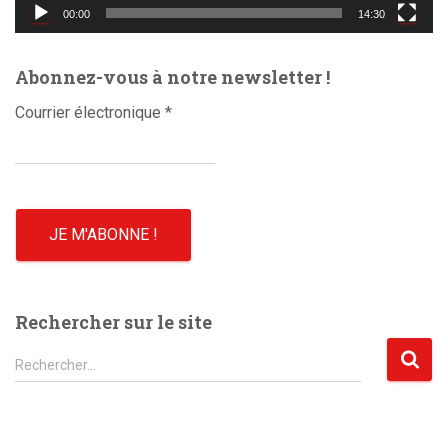
d
00:00
14:30
é
o
Abonnez-vous à notre newsletter !
Courrier électronique
*
Rechercher sur le site
R
Rechercher…
e
c
h
e