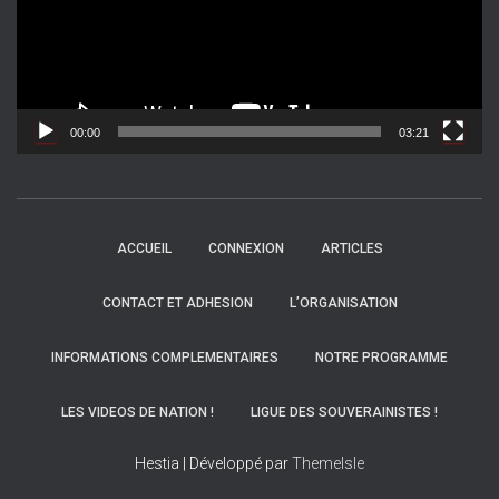
e
u
r
v
i
d
00:00
03:21
é
o
ACCUEIL
CONNEXION
ARTICLES
CONTACT ET ADHESION
L’ORGANISATION
INFORMATIONS COMPLEMENTAIRES
NOTRE PROGRAMME
LES VIDEOS DE NATION !
LIGUE DES SOUVERAINISTES !
Hestia | Développé par
ThemeIsle