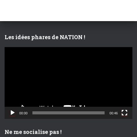
r
c
h
e
r
Les idées phares de NATION !
:
L
e
c
t
e
u
r
v
i
d
00:00
00:46
é
o
Ne me socialise pas !