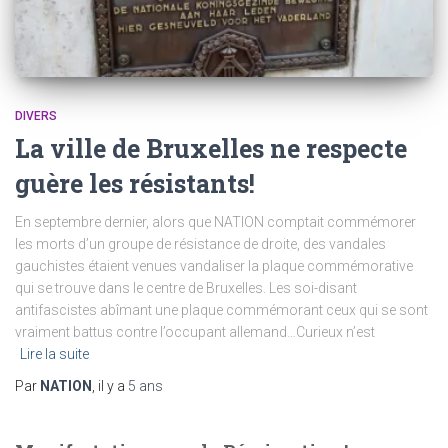
DIVERS
La ville de Bruxelles ne respecte
guère les résistants!
En septembre dernier, alors que NATION comptait commémorer
les morts d’un groupe de résistance de droite, des vandales
gauchistes étaient venues vandaliser la plaque commémorative
qui se trouve dans le centre de Bruxelles. Les soi-disant
antifascistes abîmant une plaque commémorant ceux qui se sont
vraiment battus contre l’occupant allemand…Curieux n’est
Lire la suite
Par
NATION
, il y a
5 ans