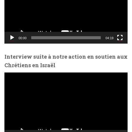
e
u
r
v
i
d
00:00
04:19
é
o
Interview suite à notre action en soutien aux
Chrétiens en Israël
L
e
c
t
e
u
r
v
i