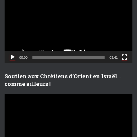
e
c
t
e
u
r
v
i
d
00:00
03:41
é
o
Soutien aux Chrétiens d’Orient en Israël…
comme ailleurs !
L
e
c
t
e
u