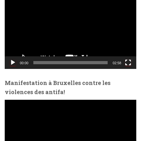
e
c
t
e
u
r
v
i
d
00:00
02:58
é
o
Manifestation à Bruxelles contre les
violences des antifa!
L
e
c
t
e
u