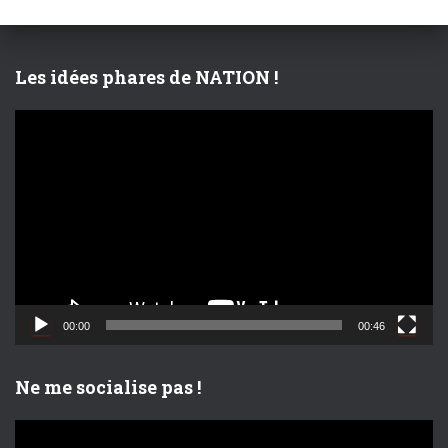
h
e
r
Les idées phares de NATION !
:
L
e
c
t
e
u
r
v
i
d
00:00
00:46
é
o
Ne me socialise pas !
L