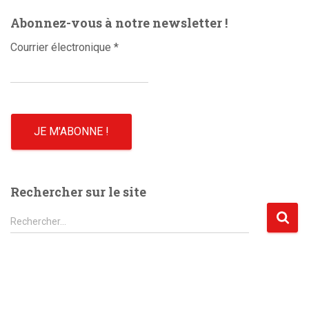
o
Abonnez-vous à notre newsletter !
Courrier électronique
*
Rechercher sur le site
R
Rechercher…
e
c
h
e
r
c