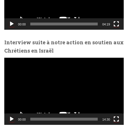
r
v
i
d
00:00
04:19
é
o
Interview suite à notre action en soutien aux
Chrétiens en Israël
L
e
c
t
e
u
r
v
i
d
00:00
14:30
é