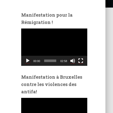
Manifestation pour la
Rémigration !
L
e
c
t
e
u
00:00
02:58
r
v
i
Manifestation à Bruxelles
d
contre les violences des
é
antifa!
o
L
e
c