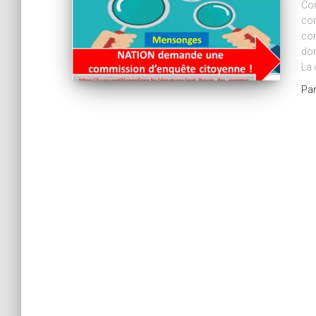
Com
com
con
don
La
Pa