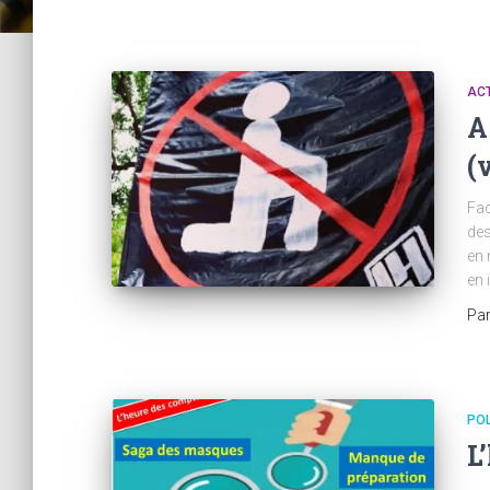
ACT
A
(
Fac
des
en 
en 
Pa
POL
L