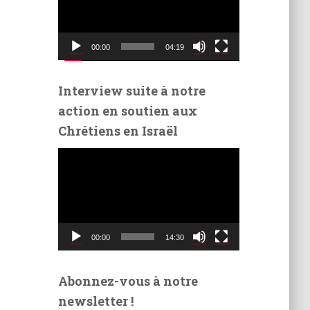
t
e
u
00:00
04:19
r
v
i
Interview suite à notre
d
action en soutien aux
é
Chrétiens en Israël
o
L
e
c
t
e
u
00:00
14:30
r
v
i
Abonnez-vous à notre
d
newsletter !
é