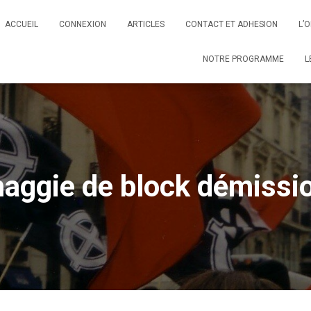
ACCUEIL
CONNEXION
ARTICLES
CONTACT ET ADHESION
L’
NOTRE PROGRAMME
L
aggie de block démissi