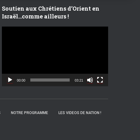
r
Soutien aux Chrétiens d’Orient en
Israël…comme ailleurs !
:
L
e
c
t
e
u
r
v
00:00
03:21
i
d
é
o
S
NOTRE PROGRAMME
LES VIDEOS DE NATION !