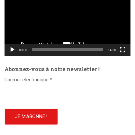
c
t
e
u
r
v
i
d
00:00
14:30
é
o
Abonnez-vous à notre newsletter !
Courrier électronique
*