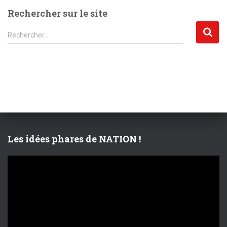
Rechercher sur le site
R
Rechercher…
e
c
h
e
r
c
h
e
r
Les idées phares de NATION !
:
L
e
c
t
e
u