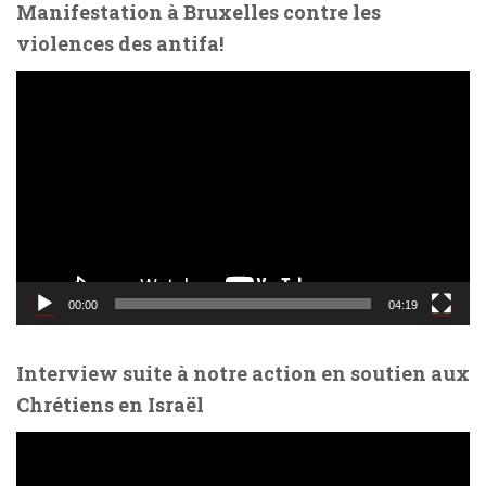
Manifestation à Bruxelles contre les
violences des antifa!
L
e
c
t
e
u
r
v
i
d
00:00
04:19
é
o
Interview suite à notre action en soutien aux
Chrétiens en Israël
L
e