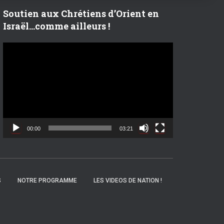
r
Soutien aux Chrétiens d’Orient en
Israël…comme ailleurs !
:
L
e
c
t
e
u
r
v
00:00
03:21
i
d
é
o
S
NOTRE PROGRAMME
LES VIDEOS DE NATION !