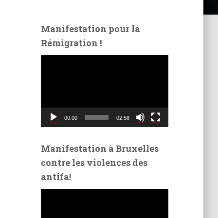
Manifestation pour la
Rémigration !
L
e
c
t
e
u
00:00
02:58
r
v
i
Manifestation à Bruxelles
d
contre les violences des
é
antifa!
o
L
e
c