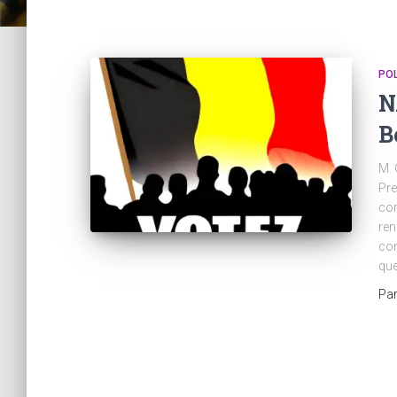
POL
N
B
M. 
Pre
com
ren
cor
que 
Pa