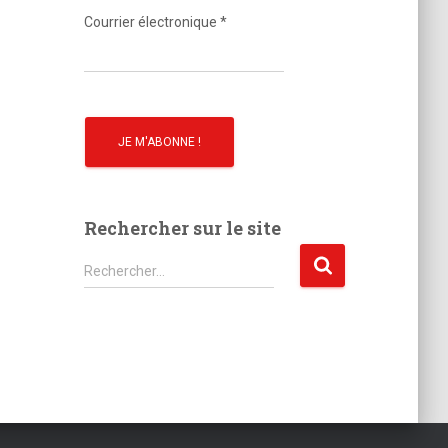
o
Courrier électronique
*
Rechercher sur le site
R
Rechercher…
e
c
h
e
r
c
h
e