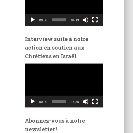
t
e
u
00:00
04:19
r
v
i
Interview suite à notre
d
action en soutien aux
é
Chrétiens en Israël
o
L
e
c
t
e
u
00:00
14:30
r
v
i
Abonnez-vous à notre
d
newsletter !
é