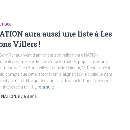
ITIQUE
ATION aura aussi une liste à Les
ons Villers !
Gary Renaux vient d’annoncer son ralliement à NATION.
ssenti comme tête de liste d’une formation populiste pour la
mune de “Les Bons Villers” dans le Hainaut, M. Renaux s’est
du compte que cette “formation” s’alignait sur le politiquement
rect au même titre que les partis traditionnels. Dans l’annonce
l’intéressé a fait, il
Lire la suite
r
NATION
, il y a
8 ans