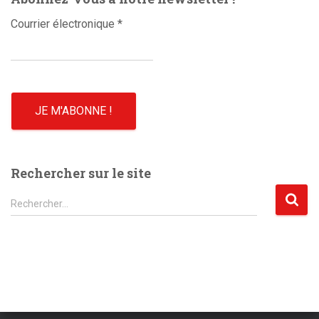
Courrier électronique
*
Rechercher sur le site
R
Rechercher…
e
c
h
e
r
c
h