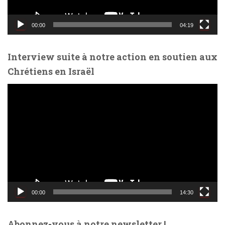
i
d
00:00
04:19
é
o
Interview suite à notre action en soutien aux
Chrétiens en Israël
L
e
c
t
e
u
r
v
i
d
00:00
14:30
é
o
Abonnez-vous à notre newsletter !