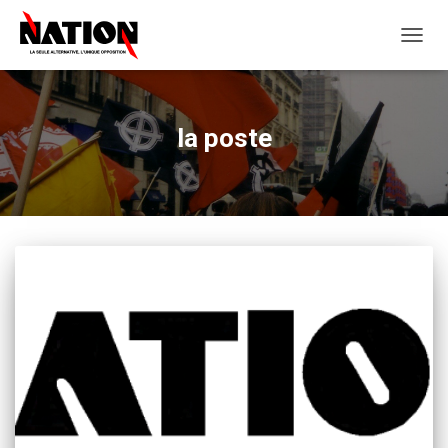
OUVRI
LA
NAVIG
la poste