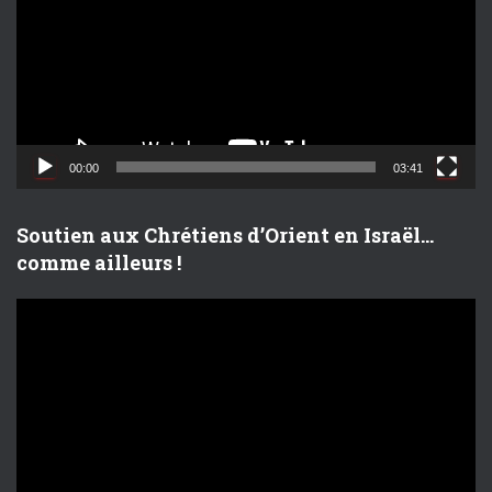
t
e
u
r
v
i
d
00:00
03:41
é
o
Soutien aux Chrétiens d’Orient en Israël…
comme ailleurs !
L
e
c
t
e
u
r
v