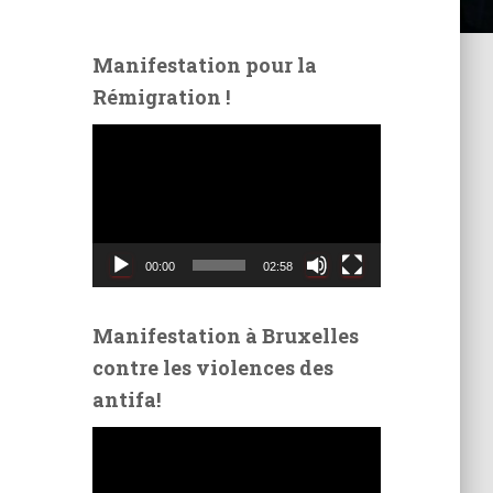
Manifestation pour la
Rémigration !
L
e
c
t
e
u
00:00
02:58
r
v
i
Manifestation à Bruxelles
d
contre les violences des
é
antifa!
o
L
e
c