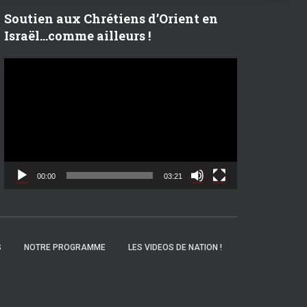
r
Soutien aux Chrétiens d’Orient en
Israël…comme ailleurs !
:
L
e
c
t
e
u
r
v
00:00
03:21
i
d
é
o
S
NOTRE PROGRAMME
LES VIDEOS DE NATION !