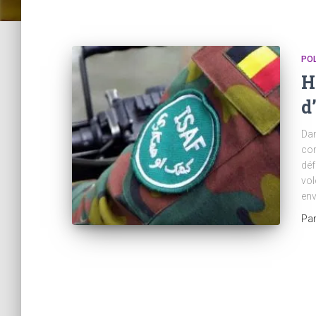
POL
H
d
Dan
com
déf
vol
env
Pa