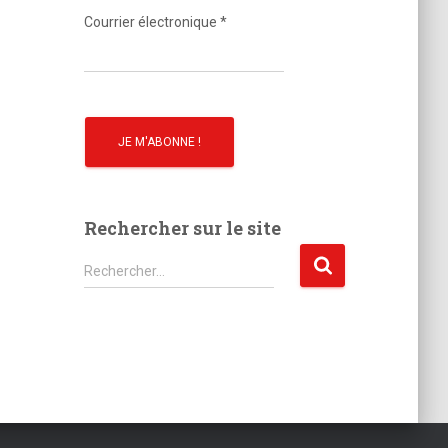
o
Courrier électronique
*
Rechercher sur le site
R
Rechercher…
e
c
h
e
r
c
h
e