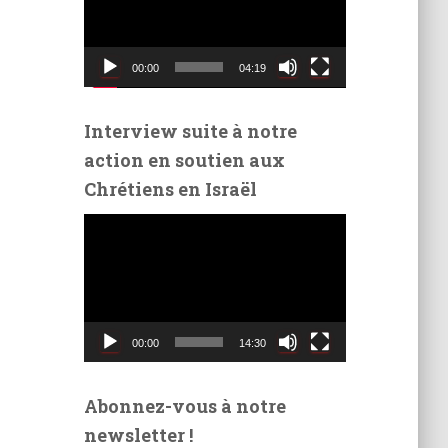
t
e
u
00:00
04:19
r
v
i
Interview suite à notre
d
action en soutien aux
é
Chrétiens en Israël
o
L
e
c
t
e
u
00:00
14:30
r
v
i
Abonnez-vous à notre
d
newsletter !
é