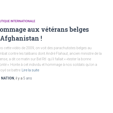
ITIQUE INTERNATIONALE
ommage aux vétérans belges
’Afghanistan !
s cette vidéo de 2009, on voit des parachutistes belges au
bat contre les talibans dont André Flahaut, ancien ministre de la
ense, a dit ce matin sur Bel Rtl qu’il fallait « «tester la bonne
onté ». Honte à cet individu et hommage à nos soldats qu’on a
oyé se battre
Lire la suite
r
NATION
, il y a
5 ans