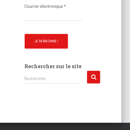
o
Courrier électronique
*
Rechercher sur le site
R
Rechercher…
e
c
h
e
r
c
h
e