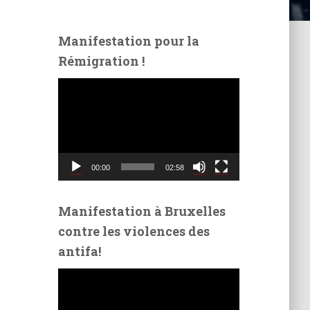
Manifestation pour la
Rémigration !
L
e
c
t
e
u
00:00
02:58
r
v
i
Manifestation à Bruxelles
d
contre les violences des
é
antifa!
o
L
e
c