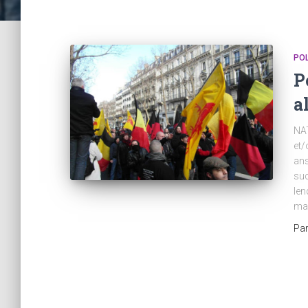
POL
P
a
NAT
et/
ans
suc
len
ma
Pa