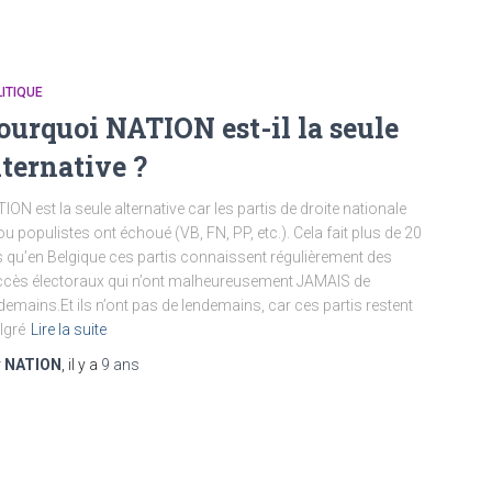
ITIQUE
ourquoi NATION est-il la seule
lternative ?
ION est la seule alternative car les partis de droite nationale
ou populistes ont échoué (VB, FN, PP, etc.). Cela fait plus de 20
 qu’en Belgique ces partis connaissent régulièrement des
cès électoraux qui n’ont malheureusement JAMAIS de
demains.Et ils n’ont pas de lendemains, car ces partis restent
lgré
Lire la suite
r
NATION
, il y a
9 ans