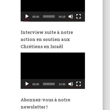
t
e
u
00:00
04:19
r
v
i
Interview suite à notre
d
action en soutien aux
é
Chrétiens en Israël
o
L
e
c
t
e
u
00:00
14:30
r
v
i
Abonnez-vous à notre
d
newsletter !
é