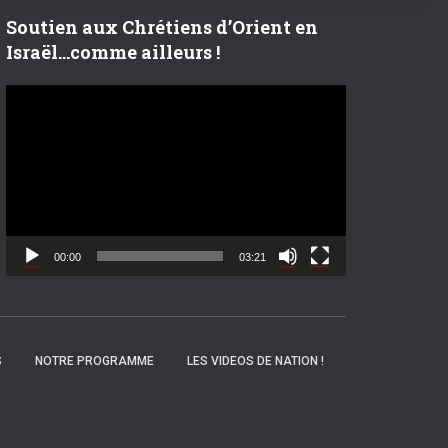
r
Soutien aux Chrétiens d’Orient en
Israël…comme ailleurs !
:
L
e
c
t
e
u
r
v
00:00
03:21
i
d
é
o
S
NOTRE PROGRAMME
LES VIDEOS DE NATION !