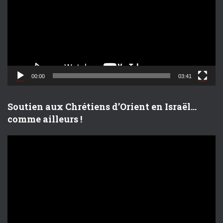
t
e
u
r
v
i
d
00:00
03:41
é
o
Soutien aux Chrétiens d’Orient en Israël…
comme ailleurs !
L
e
c
t
e
u
r
v