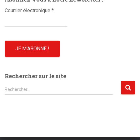
Courrier électronique
*
Rechercher sur le site
R
Rechercher…
e
c
h
e
r
c
h