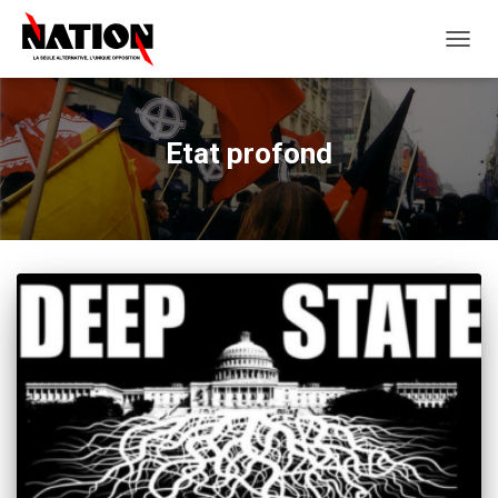
OUVRI
LA
NAVIG
Etat profond