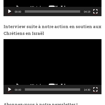
i
d
00:00
04:19
é
o
Interview suite à notre action en soutien aux
Chrétiens en Israël
L
e
c
t
e
u
r
v
i
d
00:00
14:30
é
o
Abonnez-vous à notre newsletter !