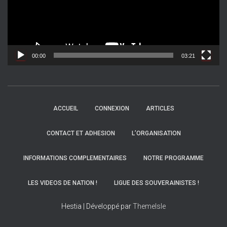
u
r
v
i
d
00:00
03:21
é
o
ACCUEIL
CONNEXION
ARTICLES
CONTACT ET ADHESION
L’ORGANISATION
INFORMATIONS COMPLEMENTAIRES
NOTRE PROGRAMME
LES VIDEOS DE NATION !
LIGUE DES SOUVERAINISTES !
Hestia | Développé par
ThemeIsle