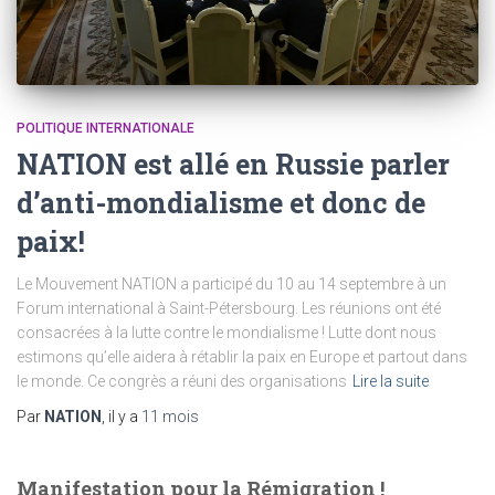
POLITIQUE INTERNATIONALE
NATION est allé en Russie parler
d’anti-mondialisme et donc de
paix!
Le Mouvement NATION a participé du 10 au 14 septembre à un
Forum international à Saint-Pétersbourg. Les réunions ont été
consacrées à la lutte contre le mondialisme ! Lutte dont nous
estimons qu’elle aidera à rétablir la paix en Europe et partout dans
le monde. Ce congrès a réuni des organisations
Lire la suite
Par
NATION
, il y a
11 mois
Manifestation pour la Rémigration !