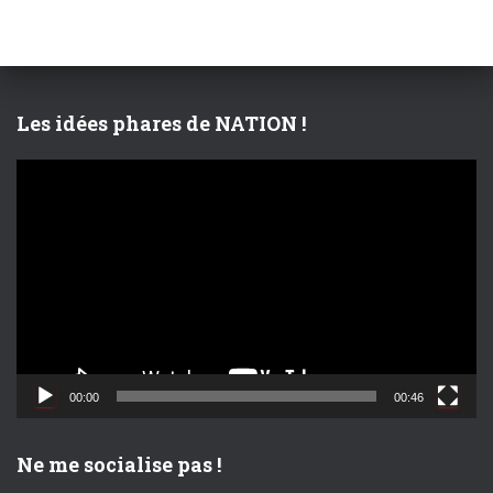
r
c
h
e
r
Les idées phares de NATION !
:
L
e
c
t
e
u
r
v
i
d
00:00
00:46
é
o
Ne me socialise pas !