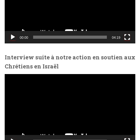
e
u
r
v
i
d
00:00
04:19
é
o
Interview suite à notre action en soutien aux
Chrétiens en Israël
L
e
c
t
e
u
r
v
i
d