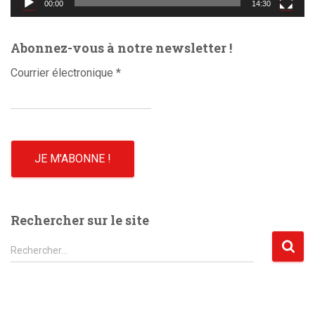
00:00
14:30
é
o
Abonnez-vous à notre newsletter !
Courrier électronique
*
Rechercher sur le site
R
Rechercher…
e
c
h
e