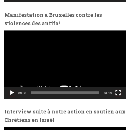
é
o
Manifestation à Bruxelles contre les
violences des antifa!
L
e
c
t
e
u
r
v
i
d
00:00
04:19
é
o
Interview suite à notre action en soutien aux
Chrétiens en Israël