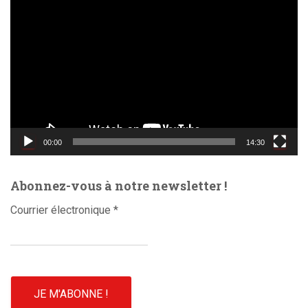
L
e
c
t
e
u
r
v
i
d
00:00
14:30
é
o
Abonnez-vous à notre newsletter !
Courrier électronique
*