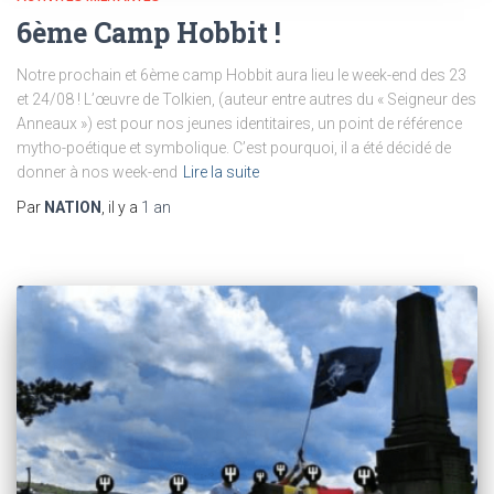
6ème Camp Hobbit !
Notre prochain et 6ème camp Hobbit aura lieu le week-end des 23
et 24/08 ! L’œuvre de Tolkien, (auteur entre autres du « Seigneur des
Anneaux ») est pour nos jeunes identitaires, un point de référence
mytho-poétique et symbolique. C’est pourquoi, il a été décidé de
donner à nos week-end
Lire la suite
Par
NATION
, il y a
1 an