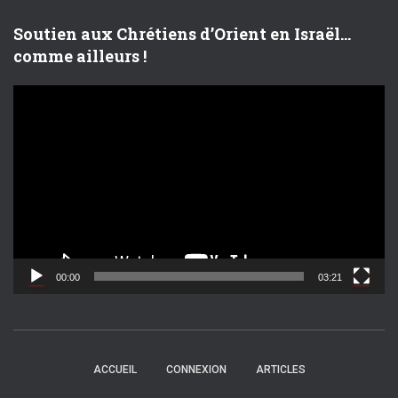
o
Soutien aux Chrétiens d’Orient en Israël…
comme ailleurs !
L
e
c
t
e
u
r
v
i
d
00:00
03:21
é
o
ACCUEIL
CONNEXION
ARTICLES