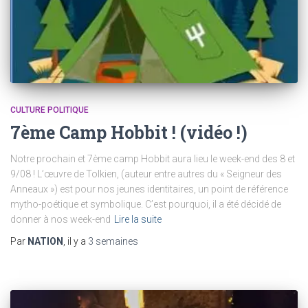
CULTURE POLITIQUE
7ème Camp Hobbit ! (vidéo !)
Notre prochain et 7ème camp Hobbit aura lieu le week-end des 8 et
9/08 ! L’œuvre de Tolkien, (auteur entre autres du « Seigneur des
Anneaux ») est pour nos jeunes identitaires, un point de référence
mytho-poétique et symbolique. C’est pourquoi, il a été décidé de
donner à nos week-end
Lire la suite
Par
NATION
, il y a
3 semaines