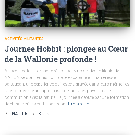
ACTIVITÉS MILITANTES
Journée Hobbit : plongée au Cœur
de la Wallonie profonde !
Au cœur de la pittoresque région couvinoise, des militants de
NATION se sont réunis pour cette escapade enchanteresse,
partageant une expérience qui restera gravée dans leurs mémoires.
Une journée mêlant apprentissage, activités physiques, et
communion avec la nature. La journée a débuté par une formation
doctrinale où les participants ont
Lire la suite
Par
NATION
, il y a
3 ans