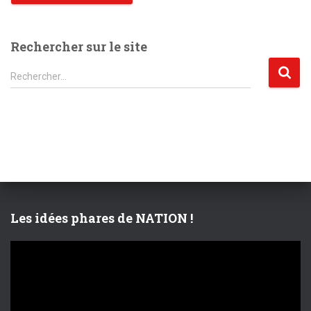
Rechercher sur le site
R
Rechercher…
e
c
h
e
r
c
h
e
r
Les idées phares de NATION !
:
L
e
c
t
e