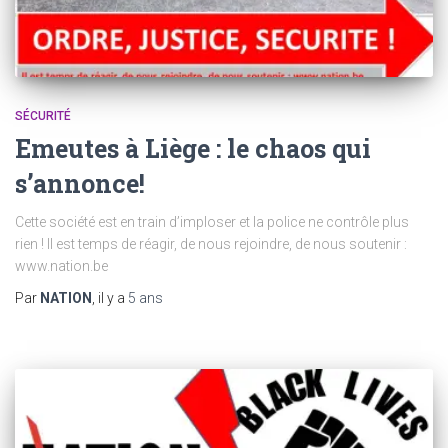
SÉCURITÉ
Emeutes à Liège : le chaos qui
s’annonce!
Cette société est en train d’imploser et la police ne contrôle plus
rien ! Il est temps de réagir, de nous rejoindre, de nous soutenir :
www.nation.be
Par
NATION
, il y a
5 ans