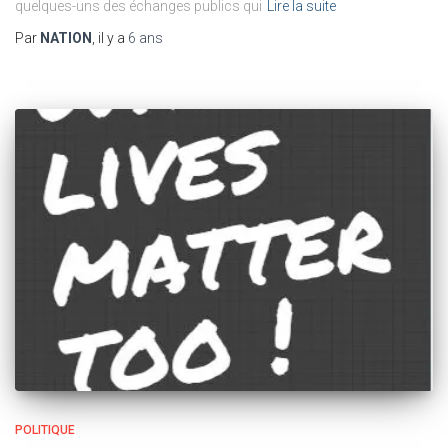
quelques-uns des échanges publics qui
Lire la suite
Par
NATION
, il y a
6 ans
POLITIQUE