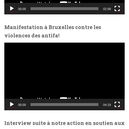
i
d
00:00
02:58
é
o
Manifestation à Bruxelles contre les
violences des antifa!
L
e
c
t
e
u
r
v
i
d
00:00
04:19
é
o
Interview suite à notre action en soutien aux