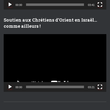
d
00:00
03:41
é
o
Soutien aux Chrétiens d’Orient en Israël…
comme ailleurs !
L
e
c
t
e
u
r
v
i
d
00:00
03:21
é
o