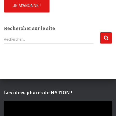
Rechercher sur le site
R
Rechercher…
e
c
h
e
r
c
h
e
r
Les idées phares de NATION !
:
L
e
c