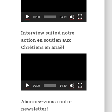
t
e
u
00:00
04:19
r
v
i
Interview suite à notre
d
action en soutien aux
é
Chrétiens en Israël
o
L
e
c
t
e
u
00:00
14:30
r
v
i
Abonnez-vous à notre
d
newsletter !
é