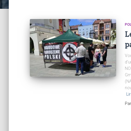
POL
L
p
Vou
d’u
NOP
Gmu
(N
nov
Lir
Pa