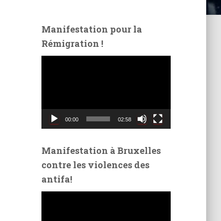
Manifestation pour la
Rémigration !
L
e
c
t
e
u
00:00
02:58
r
v
i
Manifestation à Bruxelles
d
contre les violences des
é
antifa!
o
L
e
c