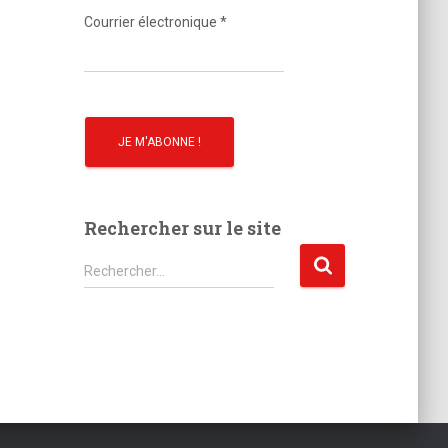
o
Courrier électronique
*
Rechercher sur le site
R
Rechercher…
e
c
h
e
r
c
h
e