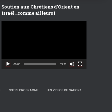
r
Soutien aux Chrétiens d’Orient en
Israël…comme ailleurs !
:
L
e
c
t
e
u
r
v
00:00
03:21
i
d
é
o
S
NOTRE PROGRAMME
LES VIDEOS DE NATION !