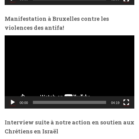
é
o
Manifestation à Bruxelles contre les
violences des antifa!
L
e
c
t
e
u
r
v
i
d
00:00
04:19
é
o
Interview suite à notre action en soutien aux
Chrétiens en Israël