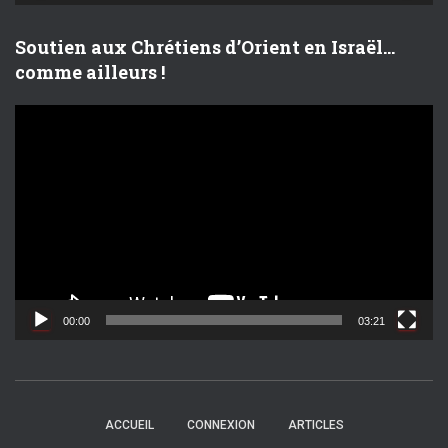
o
Soutien aux Chrétiens d’Orient en Israël…
comme ailleurs !
L
e
c
t
e
u
r
v
i
d
00:00
03:21
é
o
ACCUEIL
CONNEXION
ARTICLES