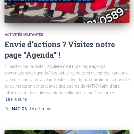
ACTIVITÉS MILITANTES
Envie d’actions ? Visitez notre
page “Agenda” !
N’hésitez pas à visiter régulièrement note page agenda :
www.nation.be/agenda/ Les dates reprises ici ne représentent pas
toutes les activités à venir. Restez attentifs aux parutions sur ce site
et/ou restez en contact avec des cadres de NATION afin d’être
informés sur les autres actions militantes. Jeudi 26 mars –
Lire la suite
Par
NATION
, il y a
5 mois