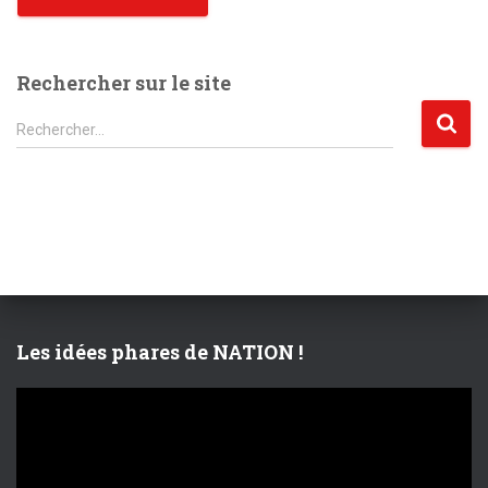
Rechercher sur le site
R
Rechercher…
e
c
h
e
r
c
h
e
r
Les idées phares de NATION !
:
L
e
c
t