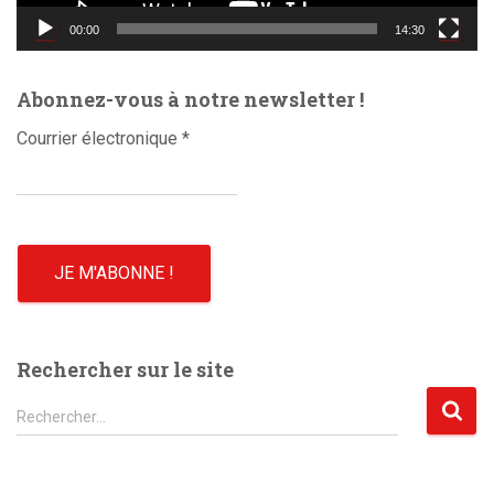
d
00:00
14:30
é
o
Abonnez-vous à notre newsletter !
Courrier électronique
*
Rechercher sur le site
R
Rechercher…
e
c
h