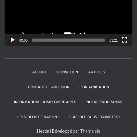
e
u
r
v
i
d
00:00
03:21
é
o
ACCUEIL
CONNEXION
ARTICLES
CONTACT ET ADHESION
L’ORGANISATION
INFORMATIONS COMPLEMENTAIRES
NOTRE PROGRAMME
LES VIDEOS DE NATION !
LIGUE DES SOUVERAINISTES !
Hestia | Développé par
ThemeIsle