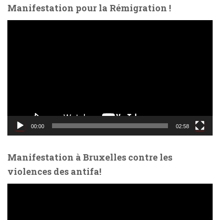
Manifestation pour la Rémigration !
L
e
c
t
e
u
r
v
i
d
00:00
02:58
é
o
Manifestation à Bruxelles contre les
violences des antifa!
L
e
c