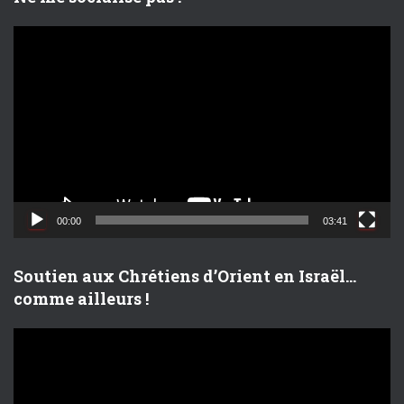
L
e
c
t
e
u
r
v
i
d
00:00
03:41
é
o
Soutien aux Chrétiens d’Orient en Israël…
comme ailleurs !
L
e
c
t