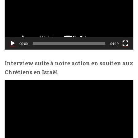
t
e
u
r
v
i
d
00:00
04:19
é
o
Interview suite à notre action en soutien aux
Chrétiens en Israël
L
e
c
t
e
u
r
v
i