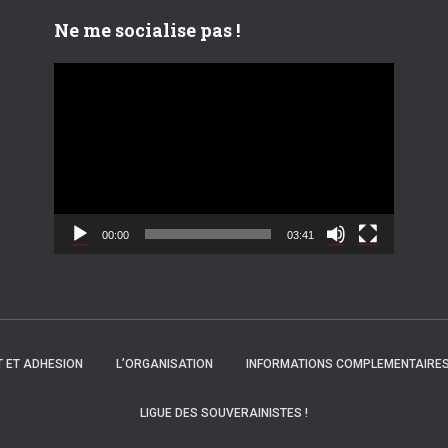
Ne me socialise pas !
L
e
c
t
e
u
r
v
00:00
03:41
i
d
é
o
 ET ADHESION
L’ORGANISATION
INFORMATIONS COMPLEMENTAIRE
LIGUE DES SOUVERAINISTES !