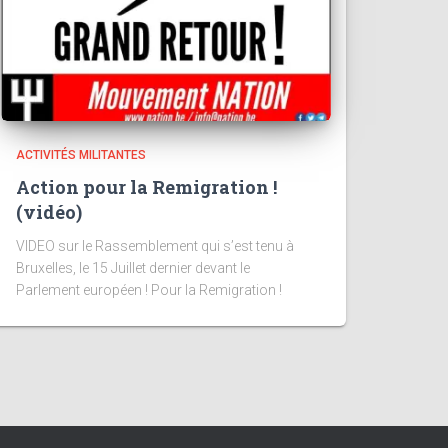
ACTIVITÉS MILITANTES
Action pour la Remigration !
(vidéo)
VIDEO sur le Rassemblement qui s’est tenu à
Bruxelles, le 15 Juillet dernier devant le
Parlement européen ! Pour la Remigration !