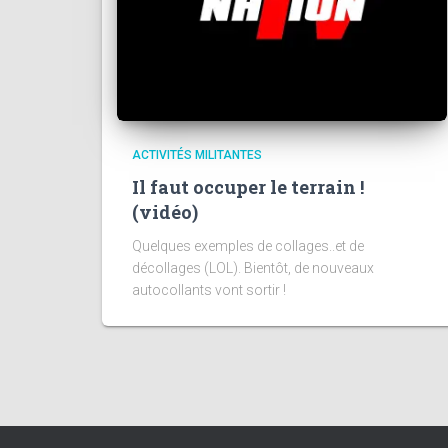
ACTIVITÉS MILITANTES
Il faut occuper le terrain !
(vidéo)
Quelques exemples de collages..et de
décollages (LOL). Bientôt, de nouveaux
autocollants vont sortir !