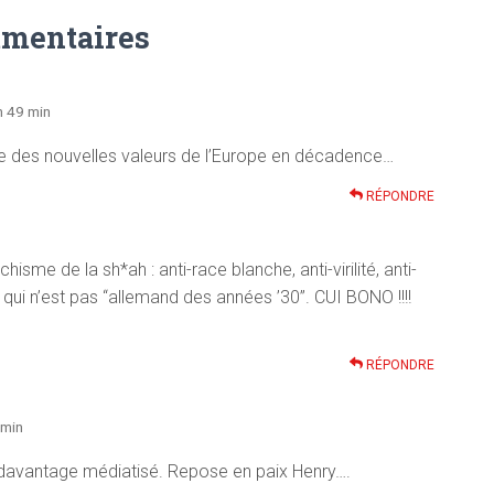
mentaires
 h 49 min
re des nouvelles valeurs de l’Europe en décadence…
RÉPONDRE
sme de la sh*ah : anti-race blanche, anti-virilité, anti-
ce qui n’est pas “allemand des années ’30”. CUI BONO !!!!
RÉPONDRE
 min
 davantage médiatisé. Repose en paix Henry….