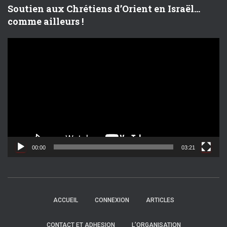
Soutien aux Chrétiens d’Orient en Israël…
comme ailleurs !
L
e
c
t
e
u
r
v
i
d
00:00
03:21
é
o
ACCUEIL
CONNEXION
ARTICLES
CONTACT ET ADHESION
L’ORGANISATION