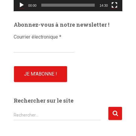
00:00
14:30
i
d
é
Abonnez-vous à notre newsletter !
o
Courrier électronique
*
Rechercher sur le site
R
Rechercher…
e
c
h