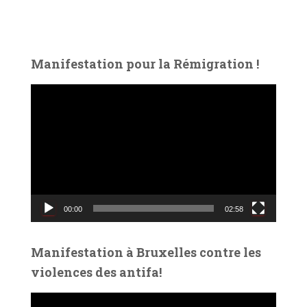
Manifestation pour la Rémigration !
L
e
c
t
e
u
r
v
00:00
02:58
i
d
é
Manifestation à Bruxelles contre les
o
violences des antifa!
L