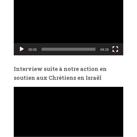
e
c
t
e
u
r
v
00:00
04:19
i
d
é
Interview suite à notre action en
o
soutien aux Chrétiens en Israël
L
e
c
t
e
u
r
v