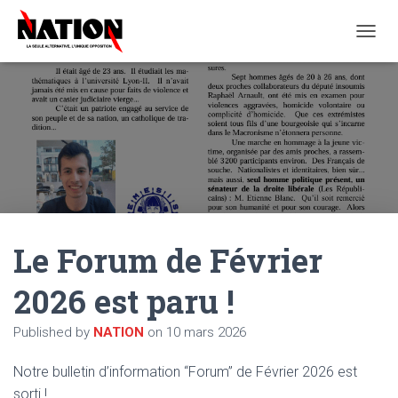
O
U
V
R
I
R
/
F
E
R
M
E
Le Forum de Février
R
L
A
2026 est paru !
N
A
Published by
NATION
on
10 mars 2026
V
I
G
Notre bulletin d’information “Forum” de Février 2026 est
A
sorti !