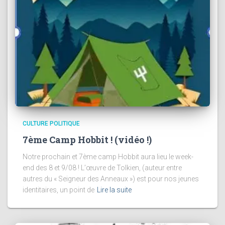
CULTURE POLITIQUE
7ème Camp Hobbit ! (vidéo !)
Notre prochain et 7ème camp Hobbit aura lieu le week-
end des 8 et 9/08 ! L’œuvre de Tolkien, (auteur entre
autres du « Seigneur des Anneaux ») est pour nos jeunes
identitaires, un point de
Lire la suite