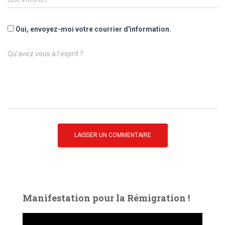
Oui, envoyez-moi votre courrier d'information.
Qu’avez vous à l’esprit ?
Manifestation pour la Rémigration !
L