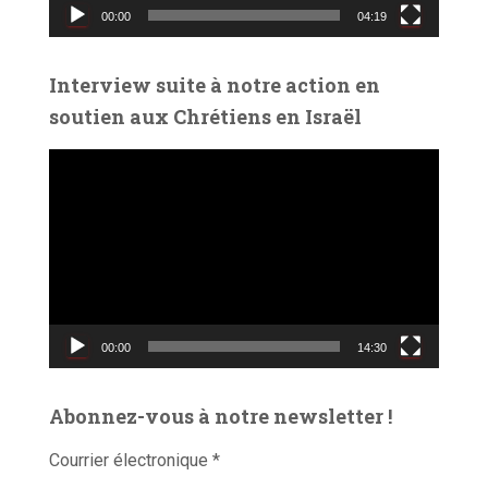
00:00
04:19
i
d
é
Interview suite à notre action en
o
soutien aux Chrétiens en Israël
L
e
c
t
e
u
r
v
00:00
14:30
i
d
é
Abonnez-vous à notre newsletter !
o
Courrier électronique
*