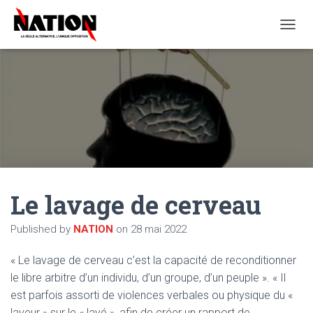
O
U
V
R
I
R
/
F
E
R
M
E
Le lavage de cerveau
R
L
A
Published by
NATION
on
28 mai 2022
N
A
« Le lavage de cerveau c’est la capacité de reconditionner
V
I
le libre arbitre d’un individu, d’un groupe, d’un peuple ». « Il
G
est parfois assorti de violences verbales ou physique du «
A
laveur » sur le « lavé », afin de créer un rapport de