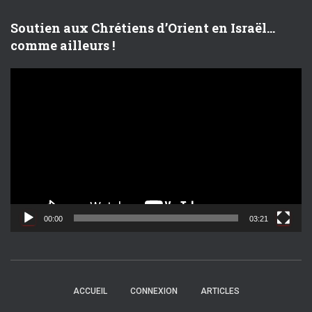
o
Soutien aux Chrétiens d’Orient en Israël…
comme ailleurs !
L
e
c
t
e
u
r
v
i
d
00:00
03:21
é
o
ACCUEIL
CONNEXION
ARTICLES