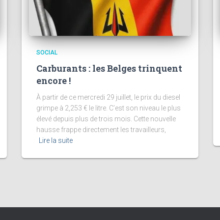
SOCIAL
Carburants : les Belges trinquent
encore !
À partir de ce mercredi 29 juillet, le prix du diesel
grimpe à 2,253 € le litre. C’est son niveau le plus
élevé depuis plus de trois mois. Cette nouvelle
hausse frappe directement les travailleurs,
Lire la suite