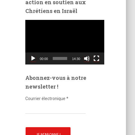
action en soutien aux
é
Chrétiens en Israël
o
L
e
c
t
e
u
00:00
14:30
r
v
i
Abonnez-vous à notre
d
newsletter !
é
o
Courrier électronique
*