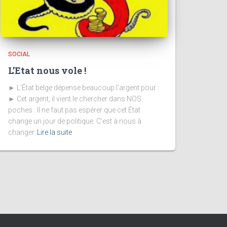
SOCIAL
L’Etat nous vole !
► L’État belge dépense beaucoup l’argent pour :
► Cet argent, il vient le chercher dans NOS
poches : Il ne faut pas espérer que cet État
change un jour de politique. C’est à nous à
changer
Lire la suite