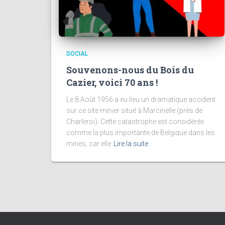
SOCIAL
Souvenons-nous du Bois du
Cazier, voici 70 ans !
Le 8 Août 1956 a eu lieu un dramatique accident
sur ce site minier situé à Marcinelle (près de
Charleroi). Cette catastrophe est considérée
comme la plus importante de Belgique dans les
mines, car elle
Lire la suite