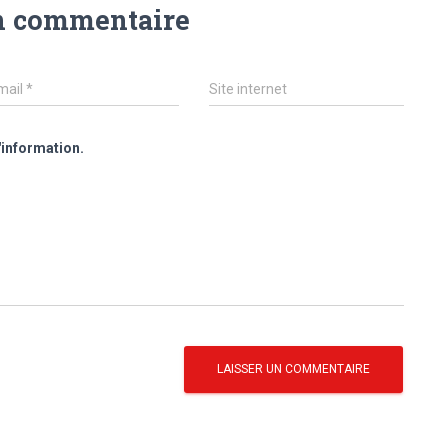
n commentaire
mail
*
Site internet
'information.