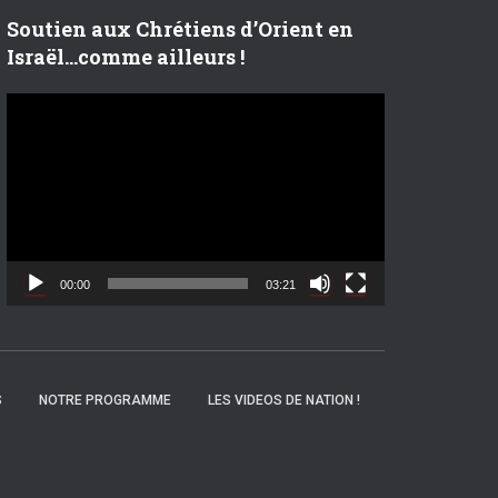
Soutien aux Chrétiens d’Orient en
Israël…comme ailleurs !
L
e
c
t
e
u
r
v
00:00
03:21
i
d
é
o
S
NOTRE PROGRAMME
LES VIDEOS DE NATION !