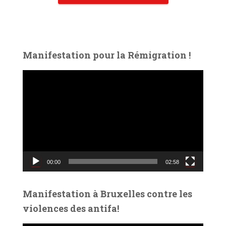
Manifestation pour la Rémigration !
L
e
c
t
e
u
r
v
00:00
02:58
i
d
é
Manifestation à Bruxelles contre les
o
violences des antifa!