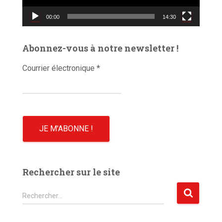
v
00:00
14:30
i
d
é
Abonnez-vous à notre newsletter !
o
Courrier électronique
*
Rechercher sur le site
R
Rechercher…
e
c