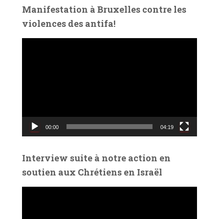
é
Manifestation à Bruxelles contre les
o
violences des antifa!
L
e
c
t
e
u
r
v
00:00
04:19
i
d
é
Interview suite à notre action en
o
soutien aux Chrétiens en Israël
L
e
c