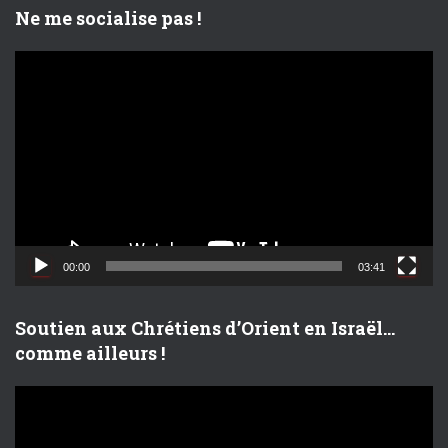
Ne me socialise pas !
L
e
c
t
e
u
r
v
i
d
00:00
03:41
é
o
Soutien aux Chrétiens d’Orient en Israël…
comme ailleurs !
L
e
c