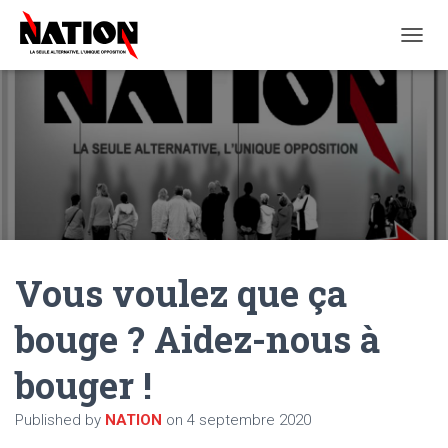
O
U
V
R
I
R
/
F
E
R
M
E
Vous voulez que ça
R
L
A
bouge ? Aidez-nous à
N
A
bouger !
V
I
G
Published by
NATION
on
4 septembre 2020
A