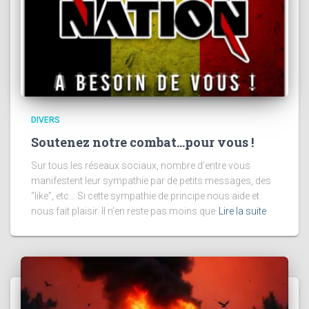
DIVERS
Soutenez notre combat…pour vous !
Sur tous les réseaux sociaux, nombre d’entre vous
manifestent leur sympathie par de petits messages, des
“like”, etc… Si cette sympathie de principe nous aide et
nous fait plaisir. Il n’en reste pas moins que
Lire la suite