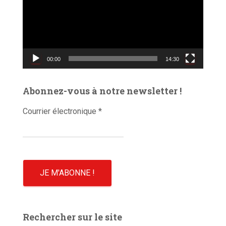
t
e
u
r
v
00:00
14:30
i
d
é
Abonnez-vous à notre newsletter !
o
Courrier électronique
*
Rechercher sur le site