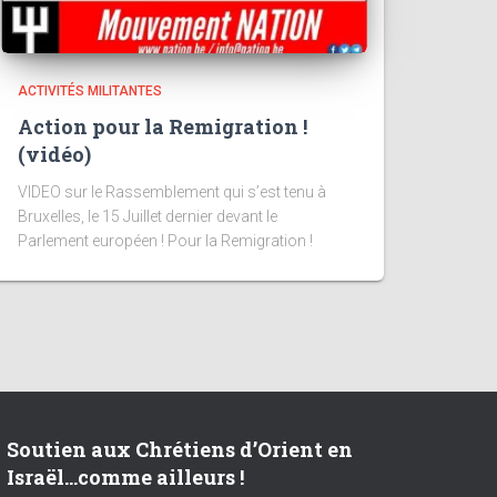
ACTIVITÉS MILITANTES
Action pour la Remigration !
(vidéo)
VIDEO sur le Rassemblement qui s’est tenu à
Bruxelles, le 15 Juillet dernier devant le
Parlement européen ! Pour la Remigration !
Soutien aux Chrétiens d’Orient en
Israël…comme ailleurs !