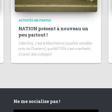
ACTIVITÉS MILITANTES
NATION présent à nouveau un
peu partout !
Cette fois, c’est à Marchienne (quartier sensible
près de Charleroi) que NATION s’est manfesté,
ici avec des collages!
Ne me socialise pas !