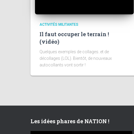
ACTIVITÉS MILITANTES
Il faut occuper le terrain !
(vidéo)
Quelques exemples de collages..et de
décollages (LOL). Bientôt, de nouveaux
autocollants vont sortir !
Les idées phares de NATION !