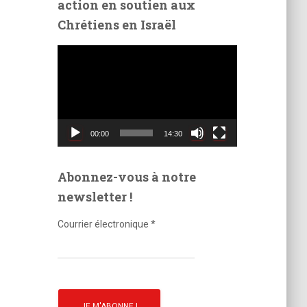
action en soutien aux
é
Chrétiens en Israël
o
L
e
c
t
e
u
00:00
14:30
r
v
i
Abonnez-vous à notre
d
newsletter !
é
o
Courrier électronique
*