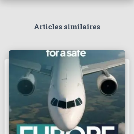
h
e
r
Articles similaires
: