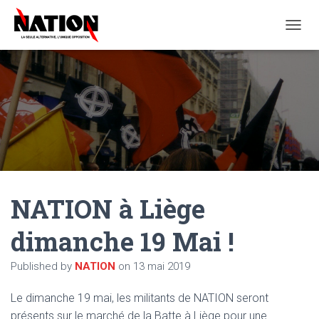
O
U
V
R
I
R
/
F
E
R
M
E
NATION à Liège
R
L
A
dimanche 19 Mai !
N
A
Published by
NATION
on
13 mai 2019
V
I
G
Le dimanche 19 mai, les militants de NATION seront
A
présents sur le marché de la Batte à Liège pour une