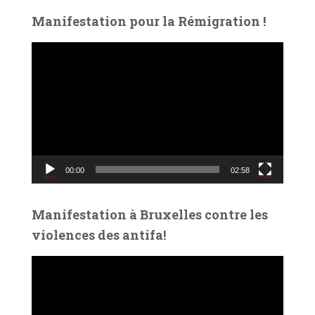
Manifestation pour la Rémigration !
L
e
c
t
e
u
r
v
00:00
02:58
i
d
é
Manifestation à Bruxelles contre les
o
violences des antifa!
L
e
c
t