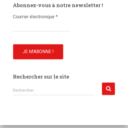
é
Abonnez-vous à notre newsletter !
o
Courrier électronique
*
Rechercher sur le site
R
Rechercher…
e
c
h
e
r
c