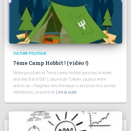
CULTURE POLITIQUE
7ème Camp Hobbit ! (vidéo !)
Notre prochain et 7ème camp Hobbit aura lieu le week-
end des 8 et 9/08 ! L’œuvre de Tolkien, (auteur entre
autres du « Seigneur des Anneaux ») est pour nos jeunes
identitaires, un point de
Lire la suite