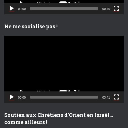
i
d
00:00
00:46
é
o
Ne me socialise pas !
L
e
c
t
e
u
r
v
i
d
00:00
03:41
é
o
Soutien aux Chrétiens d’Orient en Israël…
comme ailleurs !