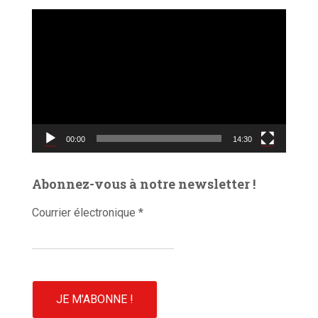
L
e
c
t
e
u
r
v
00:00
14:30
i
d
é
Abonnez-vous à notre newsletter !
o
Courrier électronique
*