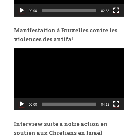
v
00:00
02:58
i
d
é
Manifestation à Bruxelles contre les
o
violences des antifa!
L
e
c
t
e
u
r
v
00:00
04:19
i
d
é
Interview suite à notre action en
o
soutien aux Chrétiens en Israël