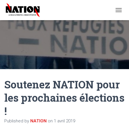
O
U
V
R
I
R
/
F
E
R
M
E
Soutenez NATION pour
R
L
A
les prochaines élections
N
A
!
V
I
G
Published by
NATION
on
1 avril 2019
A