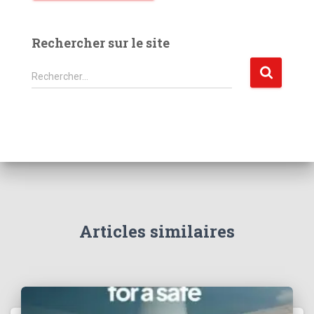
Rechercher sur le site
R
Rechercher…
e
c
h
e
r
c
h
e
r
Articles similaires
: