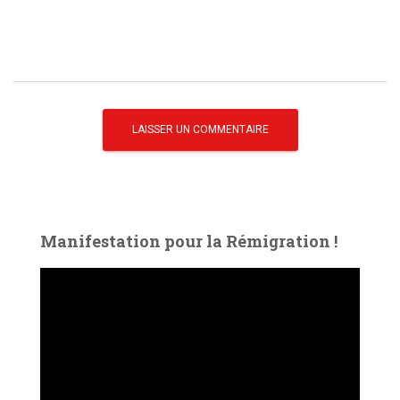
Manifestation pour la Rémigration !
L
e
c
t
e
u
r