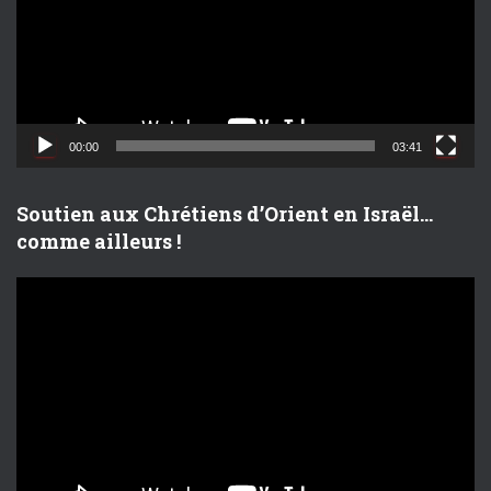
e
u
r
v
i
d
00:00
03:41
é
o
Soutien aux Chrétiens d’Orient en Israël…
comme ailleurs !
L
e
c
t
e
u
r
v
i