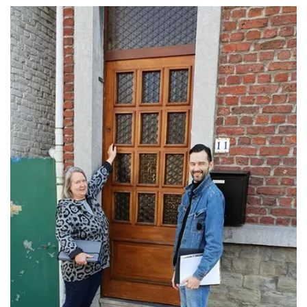
T
I
O
N