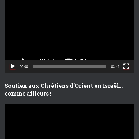
L
e
c
t
e
u
r
v
i
d
00:00
03:41
é
o
Soutien aux Chrétiens d’Orient en Israël…
comme ailleurs !
L
e
c
t
e