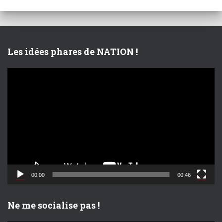
Les idées phares de NATION !
L
e
c
t
e
u
r
v
i
d
00:00
00:46
é
o
Ne me socialise pas !