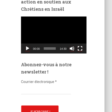
action en soutien aux
é
Chrétiens en Israël
o
L
e
c
t
e
u
00:00
14:30
r
v
i
Abonnez-vous à notre
d
newsletter !
é
o
Courrier électronique
*