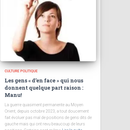
CULTURE POLITIQUE
Les gens « d’en face » qui nous
donnent quelque part raison :
Manu!
La guerre quasiment permanente au Moyen
Orient, depuis octobre 2023, a tout doucement
fait évoluer pas mal de positions de gens dits de
gauche mais qui ont revu beaucoup de leurs