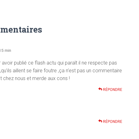
mentaires
15 min
avoir publié ce flash actu qui paraît il ne respecte pas
’ils aillent se faire foutre ,ça n’est pas un commentaire
t chez nous et merde aux cons !
RÉPONDRE
RÉPONDRE