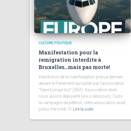
CULTURE POLITIQUE
Manifestation pour la
remigration interdite à
Bruxelles…mais pas morte!
Interdiction de la manifestation prévue demain
devant le Parlement européen par l’association
“Save Europe Act” (SEA). Association dont
nous avions déjà parlé (lire ci-dessous). Outre
la campagne de pétition, cette association avait
prévu mercredi 15
Lire la suite