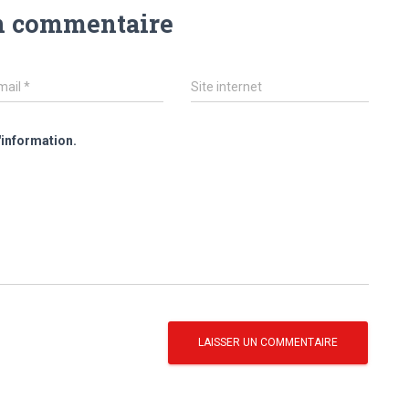
n commentaire
mail
*
Site internet
'information.