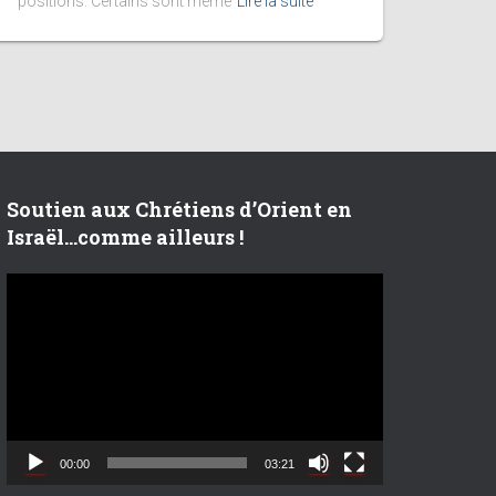
positions. Certains sont même
Lire la suite
Soutien aux Chrétiens d’Orient en
Israël…comme ailleurs !
L
e
c
t
e
u
r
v
00:00
03:21
i