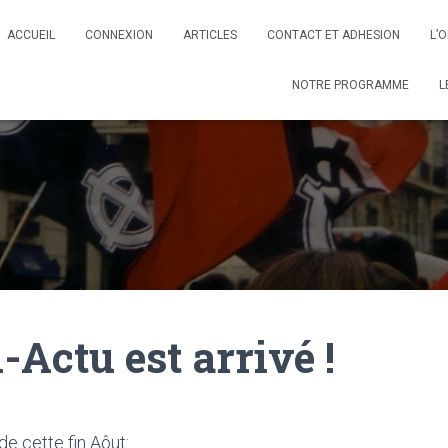
ACCUEIL
CONNEXION
ARTICLES
CONTACT ET ADHESION
L’
NOTRE PROGRAMME
L
Actu est arrivé !
e cette fin Aôut: