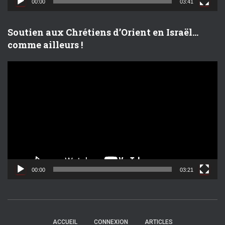
00:00
03:41
é
o
Soutien aux Chrétiens d’Orient en Israël…
comme ailleurs !
L
e
c
t
e
u
r
v
i
d
00:00
03:21
é
o
ACCUEIL
CONNEXION
ARTICLES