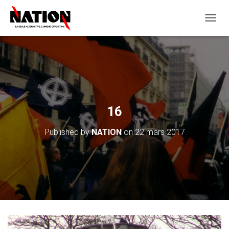
O
U
V
R
I
R
/
F
E
16
R
M
Published by
NATION
on
22 mars 2017
E
R
L
A
N
A
V
I
G
A