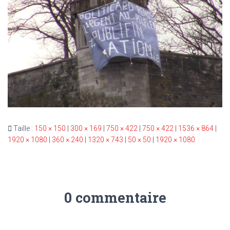
T
I
O
N
Taille :
150 × 150
|
300 × 169
|
750 × 422
|
750 × 422
|
1536 × 864
|
1920 × 1080
|
360 × 240
|
1320 × 743
|
50 × 50
|
1920 × 1080
0 commentaire