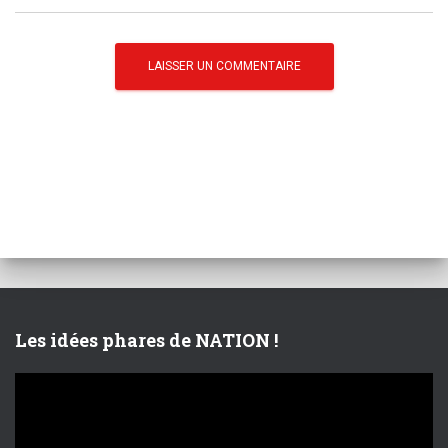
Les idées phares de NATION !
L
e
c