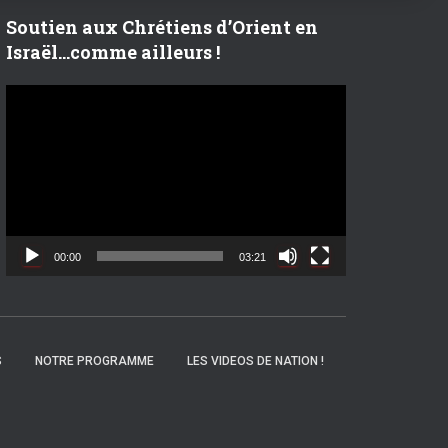
r
Soutien aux Chrétiens d’Orient en
Israël…comme ailleurs !
:
L
e
c
t
e
u
r
v
00:00
03:21
i
d
é
o
S
NOTRE PROGRAMME
LES VIDEOS DE NATION !