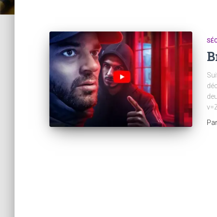
SÉC
B
Sui
déc
deu
v=
Pa