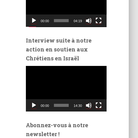
t
e
u
00:00
04:19
r
v
i
Interview suite à notre
d
action en soutien aux
é
Chrétiens en Israël
o
L
e
c
t
e
u
00:00
14:30
r
v
i
Abonnez-vous à notre
d
newsletter !
é