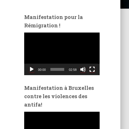
Manifestation pour la
Rémigration !
L
e
c
t
e
u
00:00
02:58
r
v
i
Manifestation à Bruxelles
d
contre les violences des
é
antifa!
o
L
e
c