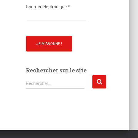
o
Courrier électronique
*
Rechercher sur le site
R
Rechercher…
e
c
h
e
r
c
h
e