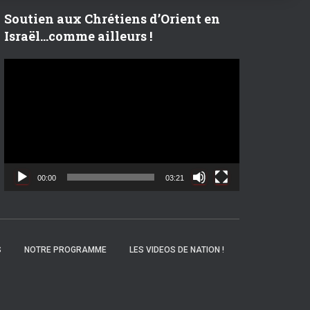
r
Soutien aux Chrétiens d’Orient en
Israël…comme ailleurs !
:
L
e
c
t
e
u
r
v
00:00
03:21
i
d
é
o
S
NOTRE PROGRAMME
LES VIDEOS DE NATION !