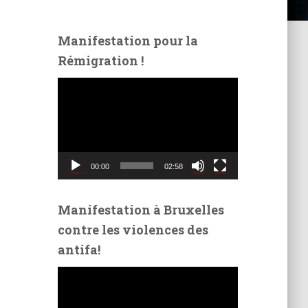
Manifestation pour la
Rémigration !
L
e
c
t
e
u
00:00
02:58
r
v
i
Manifestation à Bruxelles
d
contre les violences des
é
antifa!
o
L
e
c