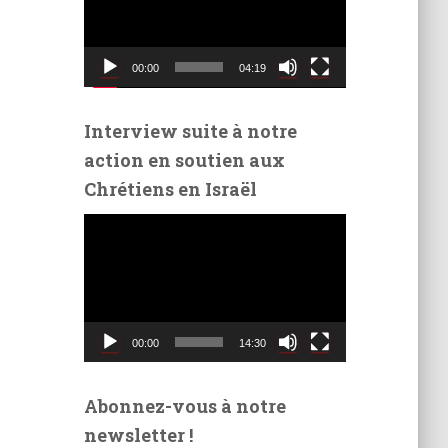
t
e
u
00:00
04:19
r
v
i
Interview suite à notre
d
action en soutien aux
é
Chrétiens en Israël
o
L
e
c
t
e
u
00:00
14:30
r
v
i
Abonnez-vous à notre
d
newsletter !
é