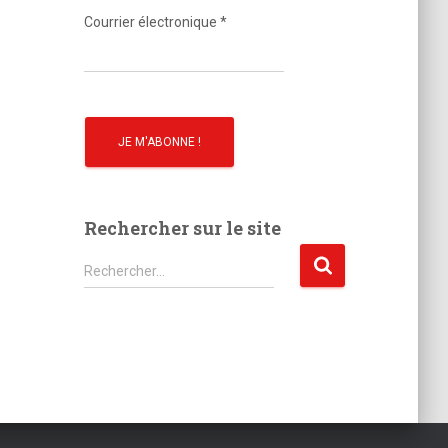
o
Courrier électronique
*
Rechercher sur le site
R
Rechercher…
e
c
h
e
r
c
h
e