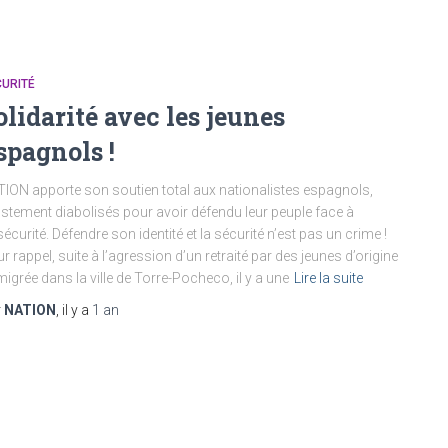
URITÉ
olidarité avec les jeunes
spagnols !
ION apporte son soutien total aux nationalistes espagnols,
ustement diabolisés pour avoir défendu leur peuple face à
nsécurité. Défendre son identité et la sécurité n’est pas un crime !
r rappel, suite à l’agression d’un retraité par des jeunes d’origine
igrée dans la ville de Torre-Pocheco, il y a une
Lire la suite
r
NATION
, il y a
1 an