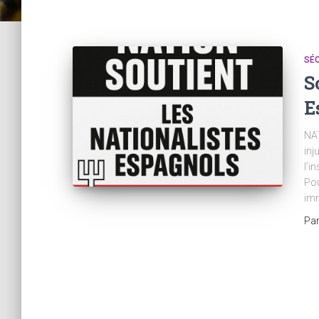
SÉC
S
E
NAT
inj
l’i
Pou
imm
Pa