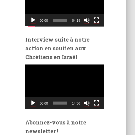
t
e
u
00:00
04:19
r
v
i
Interview suite à notre
d
action en soutien aux
é
Chrétiens en Israël
o
L
e
c
t
e
u
00:00
14:30
r
v
i
Abonnez-vous à notre
d
newsletter !
é