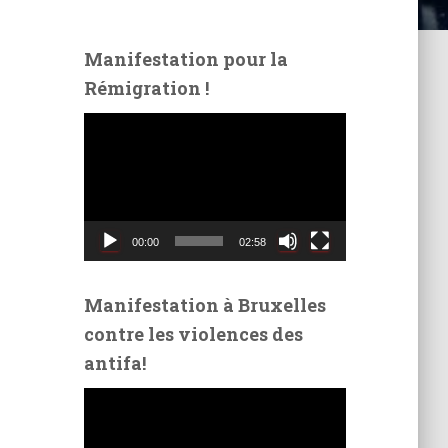
Manifestation pour la
Rémigration !
L
e
c
t
e
u
00:00
02:58
r
v
i
Manifestation à Bruxelles
d
contre les violences des
é
antifa!
o
L
e
c