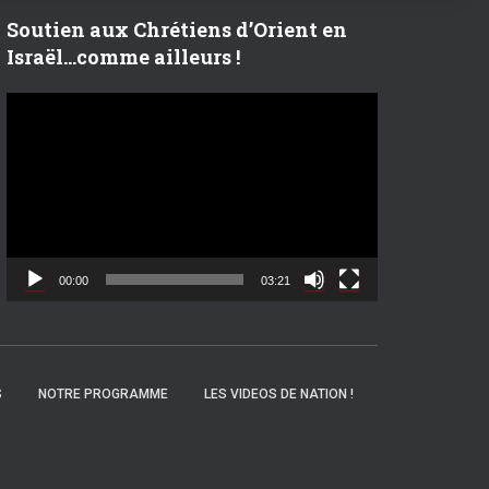
r
Soutien aux Chrétiens d’Orient en
Israël…comme ailleurs !
:
L
e
c
t
e
u
r
v
00:00
03:21
i
d
é
o
S
NOTRE PROGRAMME
LES VIDEOS DE NATION !