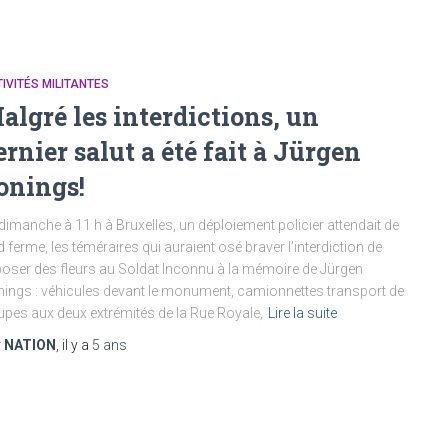
IVITÉS MILITANTES
algré les interdictions, un
ernier salut a été fait à Jürgen
onings!
dimanche à 11 h à Bruxelles, un déploiement policier attendait de
d ferme, les téméraires qui auraient osé braver l’interdiction de
oser des fleurs au Soldat Inconnu à la mémoire de Jürgen
ings : véhicules devant le monument, camionnettes transport de
upes aux deux extrémités de la Rue Royale,
Lire la suite
r
NATION
, il y a
5 ans