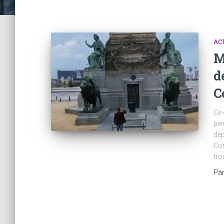
ACT
M
d
C
Ce 
pie
dép
Con
tro
Pa