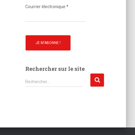
o
Courrier électronique
*
Rechercher sur le site
R
Rechercher…
e
c
h
e
r
c
h
e