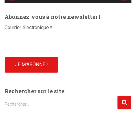
é
o
Abonnez-vous à notre newsletter !
Courrier électronique
*
Rechercher sur le site
R
Rechercher…
e
c
h
e
r