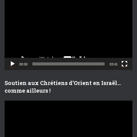
L
e
c
t
e
u
r
v
i
d
00:00
03:41
é
o
Soutien aux Chrétiens d’Orient en Israël…
comme ailleurs !
L
e
c
t
e