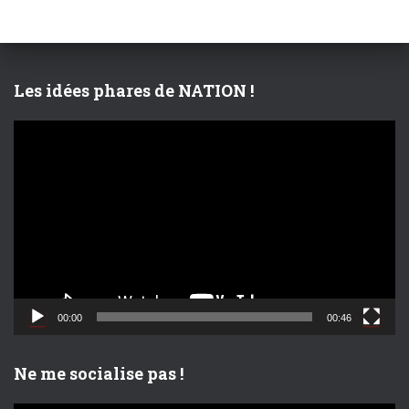
c
h
e
r
Les idées phares de NATION !
:
L
e
c
t
e
u
r
v
i
d
00:00
00:46
é
o
Ne me socialise pas !