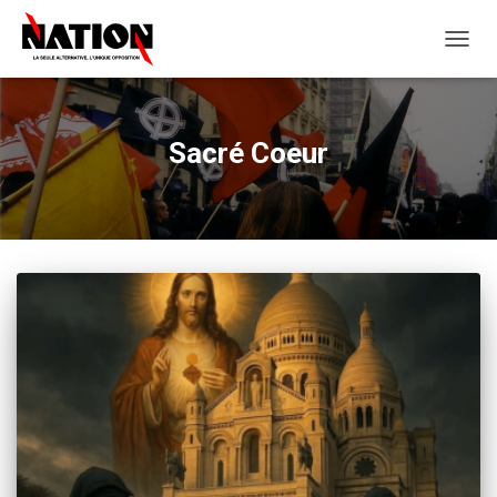
OUVRI
LA
NAVIG
Sacré Coeur