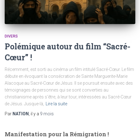
DIVERS
Polémique autour du film “Sacré-
Cœur” !
Récemment, est sorti au cinéma un film intitulé Sacré-Cœur. Le film
débute en évoquant la consécration de Sainte Marguerite-Marie
Alacoque au Sacré-Cœur de Jésus. Il se poursuit ensuite avec des
témoignages de personnes qui se sont converties au
christianisme après s’être, à leur tour, intéressées au Sacré-Cœur
de Jésus. Jusque-là,
Lire la suite
Par
NATION
, il y a
9 mois
Manifestation pour la Rémigration !