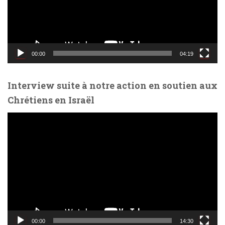
u
r
v
i
d
00:00
04:19
é
o
Interview suite à notre action en soutien aux
Chrétiens en Israël
L
e
c
t
e
u
r
v
i
d
00:00
14:30