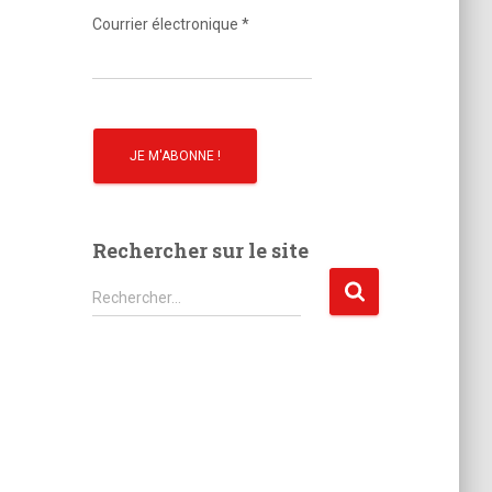
o
Courrier électronique
*
Rechercher sur le site
R
Rechercher…
e
c
h
e
r
c
h
e