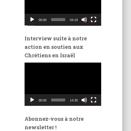
t
e
u
00:00
04:19
r
v
i
Interview suite à notre
d
action en soutien aux
é
Chrétiens en Israël
o
L
e
c
t
e
u
00:00
14:30
r
v
i
Abonnez-vous à notre
d
newsletter !
é