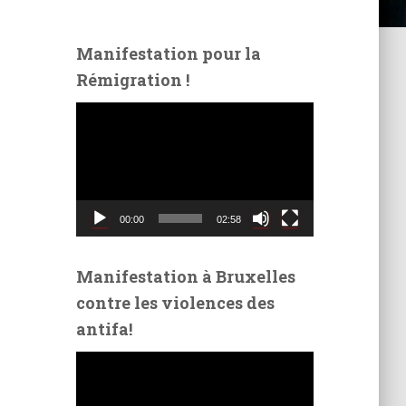
Manifestation pour la
Rémigration !
L
e
c
t
e
u
00:00
02:58
r
v
i
Manifestation à Bruxelles
d
contre les violences des
é
antifa!
o
L
e
c