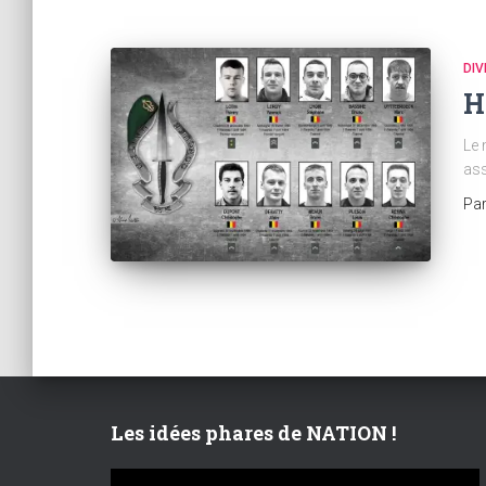
DIV
H
Le
ass
Pa
Les idées phares de NATION !
L