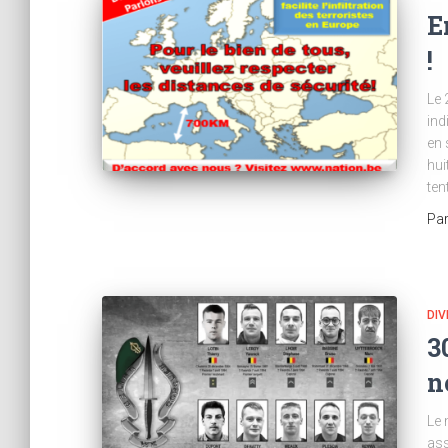
E
!
Le 
ind
en 
hui
ten
Pa
DIV
3
n
Le
ass