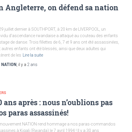
n Angleterre, on défend sa nation
29 juillet dernier à SOUTHPORT, à 20 km de LIVERPOOL, un
ividu d’ascendance rwandaise a attaqué au couteau des enfants
stage de danse. Trois fillettes de 6, 7 et 9 ans ont été assassinées,
t autres enfants ont été blessés, ainsi que deux adultes qui
tèrent de les
Lire la suite
r
NATION
, il y a
2 ans
ERS
0 ans après : nous n’oublions pas
os paras assassinés!
 mouvement NATION rend hommage a nos paras-commandos
assines à Kigali (Rwanda) le 7 avril 1994 ! Il y a 30 ans