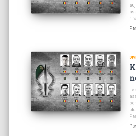
auj
ass
l’i
Pa
DIV
K
n
Le
ass
par
plu
Pas
Pa