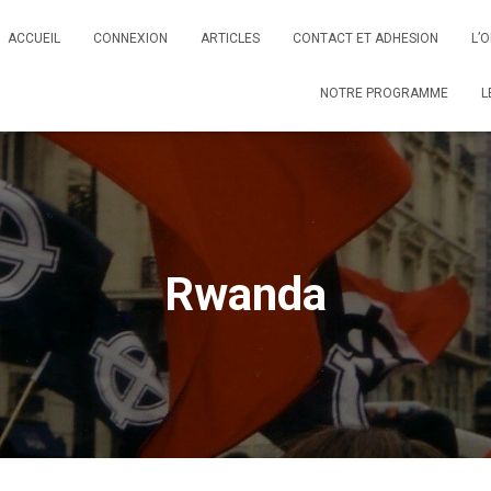
ACCUEIL
CONNEXION
ARTICLES
CONTACT ET ADHESION
L’
NOTRE PROGRAMME
L
Rwanda