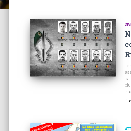
DIV
N
c
R
Le
ass
par
plu
Pas
Pa
AT