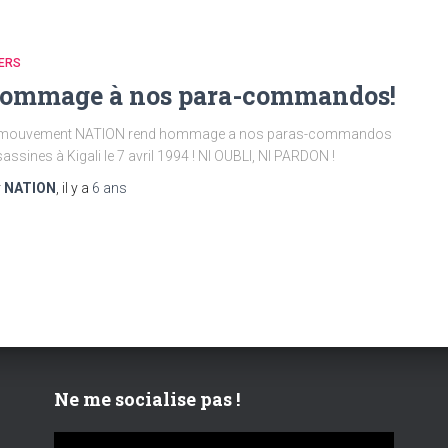
ERS
ommage à nos para-commandos!
 mouvement NATION rend hommage a nos paras-commandos
assines à Kigali le 7 avril 1994 ! NI OUBLI, NI PARDON !
r
NATION
, il y a
6 ans
Ne me socialise pas !
L