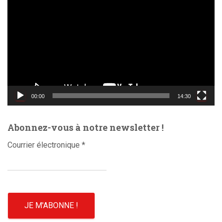
e
c
t
e
u
r
v
i
d
00:00
14:30
é
o
Abonnez-vous à notre newsletter !
Courrier électronique
*