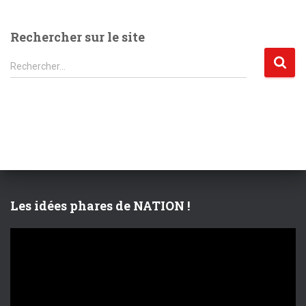
Rechercher sur le site
R
Rechercher…
e
c
h
e
r
c
h
e
r
Les idées phares de NATION !
:
L
e
c
t
e