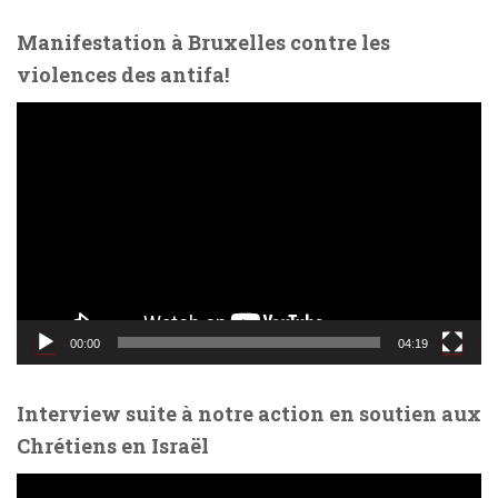
o
Manifestation à Bruxelles contre les
violences des antifa!
L
e
c
t
e
u
r
v
i
d
00:00
04:19
é
o
Interview suite à notre action en soutien aux
Chrétiens en Israël
L