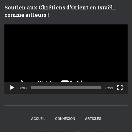
Soutien aux Chrétiens d’Orient en Israël…
comme ailleurs !
L
e
c
t
e
u
r
v
i
d
00:00
03:21
é
o
ACCUEIL
CONNEXION
ARTICLES