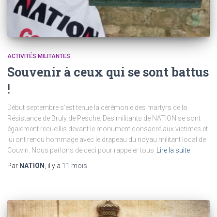
ACTIVITÉS MILITANTES
Souvenir à ceux qui se sont battus
!
Début septembre s’est tenue la cérémonie des martyrs de la
Résistance de Bruly de Pesche. Des militants de NATION se sont
également recueillis devant le monument consacré aux victimes et
lui ont rendu hommage avec le drapeau du noyau militant local de
Couvin. Nous parlons de ceci pour rappeler tous
Lire la suite
Par
NATION
, il y a
11 mois