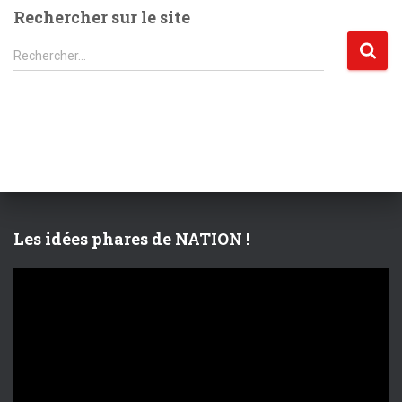
Rechercher sur le site
R
Rechercher…
e
c
h
e
r
c
h
e
r
Les idées phares de NATION !
:
L
e
c
t
e
u
r