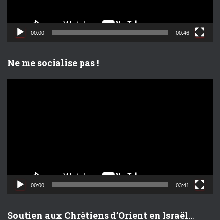
v
i
d
00:00
00:46
é
o
Ne me socialise pas !
L
e
c
t
e
u
r
v
i
d
00:00
03:41
é
o
Soutien aux Chrétiens d’Orient en Israël…