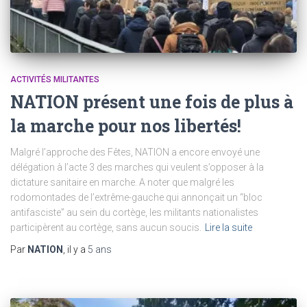
ACTIVITÉS MILITANTES
NATION présent une fois de plus à
la marche pour nos libertés!
Malgré l’approche des Fêtes, NATION a encore envoyé une
délégation à l’acte 3 des marches qui veulent s’opposer à la
dictature sanitaire en marche. A noter que malgré les
rodomontades de l’extrême-gauche qui annonçait un “bloc
antifasciste” au sein du cortège, les militants nationalistes
participèrent au cortège, sans aucun soucis.
Lire la suite
Par
NATION
, il y a
5 ans