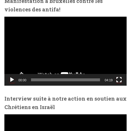
Manifestation à Bruxelles contre les
violences des antifa!
L
e
c
t
e
u
r
v
i
d
00:00
04:19
é
o
Interview suite à notre action en soutien aux
Chrétiens en Israël
L
e
c