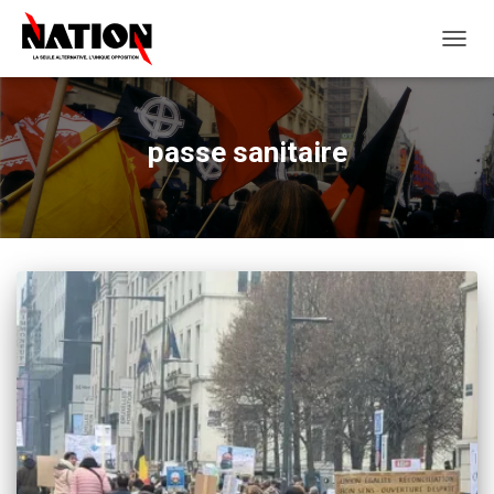
OUVRI
LA
NAVIG
passe sanitaire