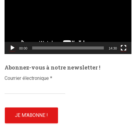
t
e
u
r
v
i
d
00:00
14:30
é
o
Abonnez-vous à notre newsletter !
Courrier électronique
*