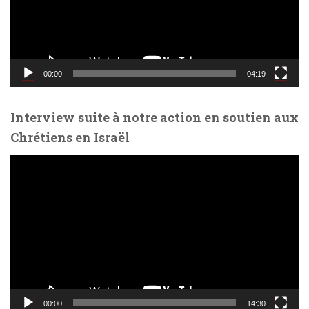
u
r
v
i
d
00:00
04:19
é
o
Interview suite à notre action en soutien aux
Chrétiens en Israël
L
e
c
t
e
u
r
v
i
d
00:00
14:30