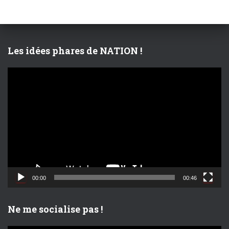
c
h
e
r
Les idées phares de NATION !
:
L
e
c
t
e
u
r
v
i
d
00:00
00:46
é
o
Ne me socialise pas !