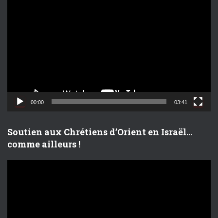
L
e
c
t
e
u
r
v
i
d
00:00
03:41
é
o
Soutien aux Chrétiens d’Orient en Israël…
comme ailleurs !
L
e
c
t
e