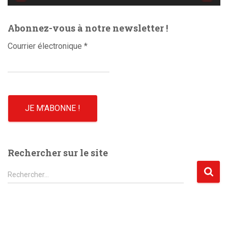
é
o
Abonnez-vous à notre newsletter !
Courrier électronique
*
Rechercher sur le site
R
Rechercher…
e
c
h
e
r