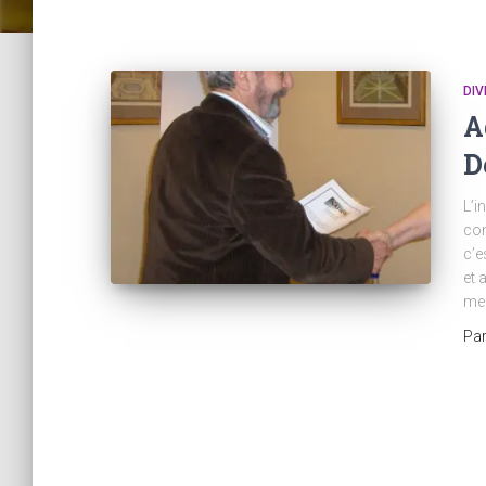
DIV
A
D
L’i
con
c’e
et 
mem
Pa