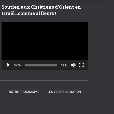
r
Soutien aux Chrétiens d’Orient en
Israël…comme ailleurs !
:
L
e
c
t
e
u
r
v
00:00
03:21
i
d
é
o
S
NOTRE PROGRAMME
LES VIDEOS DE NATION !