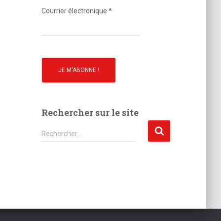
o
Courrier électronique
*
Rechercher sur le site
R
Rechercher…
e
c
h
e
r
c
h
e