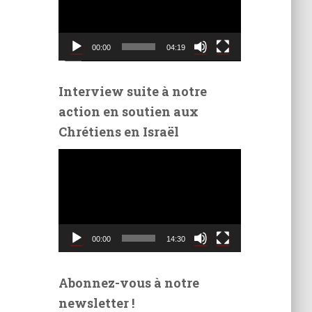
t
e
u
00:00
04:19
r
v
i
Interview suite à notre
d
action en soutien aux
é
Chrétiens en Israël
o
L
e
c
t
e
u
00:00
14:30
r
v
i
Abonnez-vous à notre
d
newsletter !
é