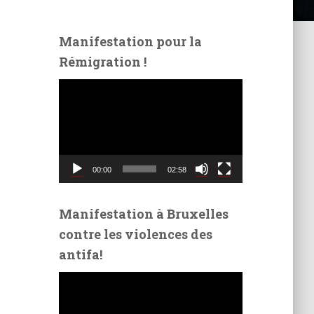
Manifestation pour la
Rémigration !
L
e
c
t
e
u
00:00
02:58
r
v
i
Manifestation à Bruxelles
d
contre les violences des
é
antifa!
o
L
e
c