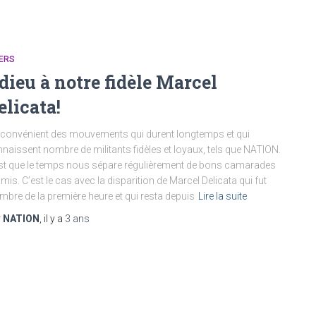
ERS
dieu à notre fidèle Marcel
elicata!
nconvénient des mouvements qui durent longtemps et qui
naissent nombre de militants fidèles et loyaux, tels que NATION.
st que le temps nous sépare régulièrement de bons camarades
amis. C’est le cas avec la disparition de Marcel Delicata qui fut
bre de la première heure et qui resta depuis
Lire la suite
r
NATION
, il y a
3 ans