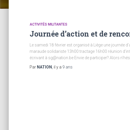
ACTIVITÉS MILITANTES
Journée d’action et de renco
Le samedi 18 février est organisé à Liège une journée d
maraude solidariste 13h00 tractage 16h00 réunion d’i
écrivant à sg@nation.be Envie de participer? Alors n’hés
Par
NATION
, il y a
9 ans