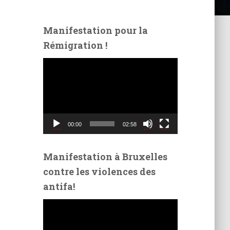
Manifestation pour la
Rémigration !
L
e
c
t
e
u
00:00
02:58
r
v
i
Manifestation à Bruxelles
d
contre les violences des
é
antifa!
o
L
e
c