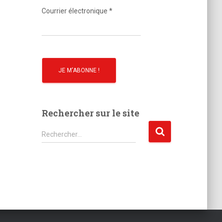
o
Courrier électronique
*
Rechercher sur le site
R
Rechercher…
e
c
h
e
r
c
h
e