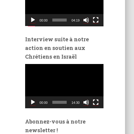
t
e
u
00:00
04:19
r
v
i
Interview suite à notre
d
action en soutien aux
é
Chrétiens en Israël
o
L
e
c
t
e
u
00:00
14:30
r
v
i
Abonnez-vous à notre
d
newsletter !
é