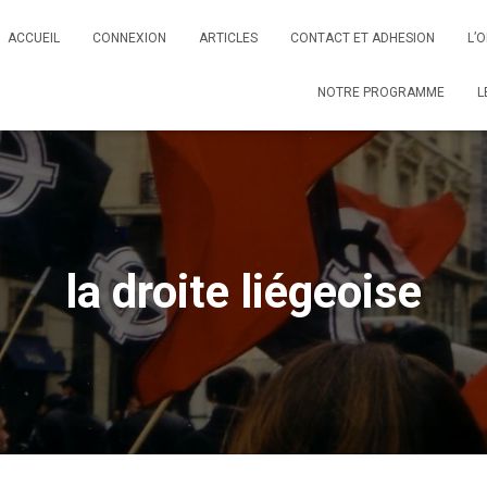
ACCUEIL
CONNEXION
ARTICLES
CONTACT ET ADHESION
L’
NOTRE PROGRAMME
L
la droite liégeoise