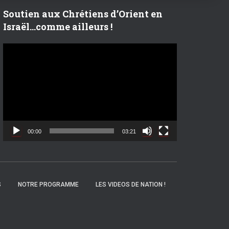
r
Soutien aux Chrétiens d’Orient en
Israël…comme ailleurs !
:
L
e
c
t
e
u
r
v
00:00
03:21
i
d
é
o
S
NOTRE PROGRAMME
LES VIDEOS DE NATION !