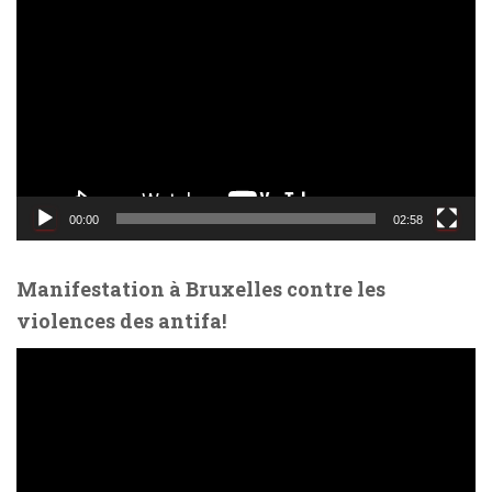
e
c
t
e
u
r
v
i
d
00:00
02:58
é
o
Manifestation à Bruxelles contre les
violences des antifa!
L
e
c
t
e
u