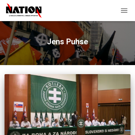
OUVRI
LA
NAVIG
Jens Puhse