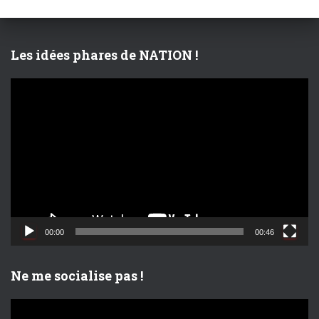
h
e
r
Les idées phares de NATION !
:
L
e
c
t
e
u
r
v
i
d
00:00
00:46
é
o
Ne me socialise pas !
L