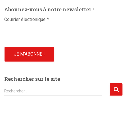
o
Abonnez-vous à notre newsletter !
Courrier électronique
*
Rechercher sur le site
R
Rechercher…
e
c
h
e
r
c