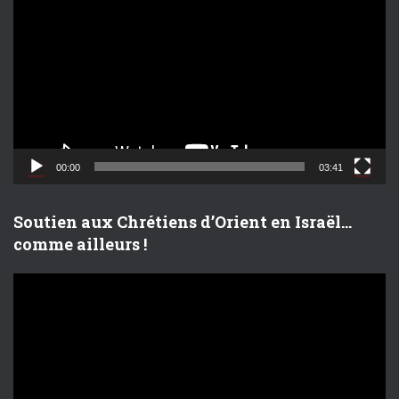
e
c
t
e
u
r
v
i
d
00:00
03:41
é
o
Soutien aux Chrétiens d’Orient en Israël…
comme ailleurs !
L
e
c
t
e
u