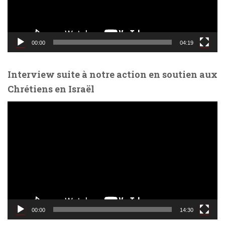
r
v
i
d
00:00
04:19
é
o
Interview suite à notre action en soutien aux
Chrétiens en Israël
L
e
c
t
e
u
r
v
i
d
00:00
14:30
é