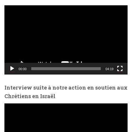
L
e
c
t
e
u
r
v
i
d
00:00
04:19
é
o
Interview suite à notre action en soutien aux
Chrétiens en Israël
L
e
c
t