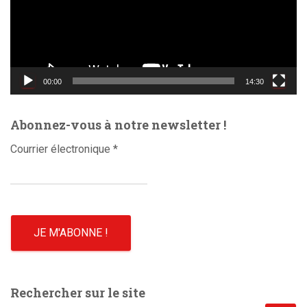
e
u
r
v
i
d
00:00
14:30
é
o
Abonnez-vous à notre newsletter !
Courrier électronique
*
Rechercher sur le site