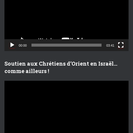
t
e
u
r
v
i
d
00:00
03:41
é
o
Soutien aux Chrétiens d’Orient en Israël…
comme ailleurs !
L
e
c
t
e
u
r
v