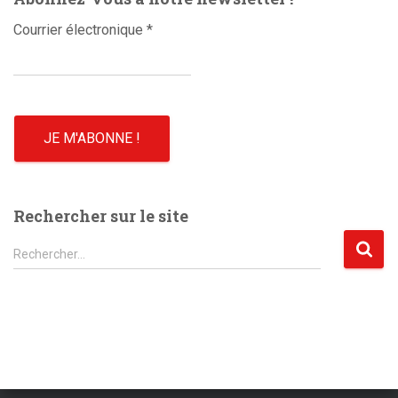
Courrier électronique
*
Rechercher sur le site
R
Rechercher…
e
c
h
e
r
c
h