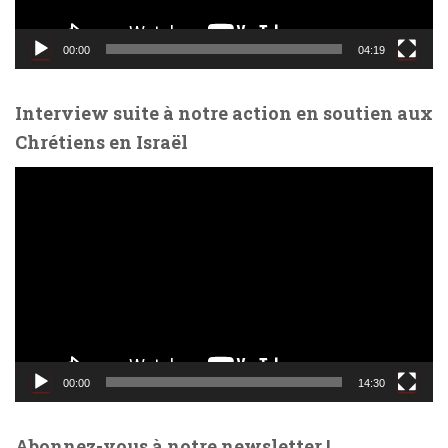
i
d
00:00
04:19
é
o
Interview suite à notre action en soutien aux
Chrétiens en Israël
L
e
c
t
e
u
r
v
i
d
00:00
14:30
é
o
Abonnez-vous à notre newsletter !