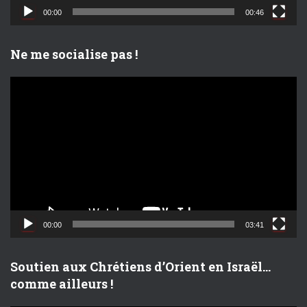
d
00:00
00:46
é
o
Ne me socialise pas !
L
e
c
t
e
u
r
v
i
d
00:00
03:41
é
o
Soutien aux Chrétiens d’Orient en Israël…
comme ailleurs !