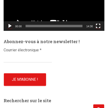
u
r
v
i
d
00:00
14:30
é
o
Abonnez-vous à notre newsletter !
Courrier électronique
*
Rechercher sur le site