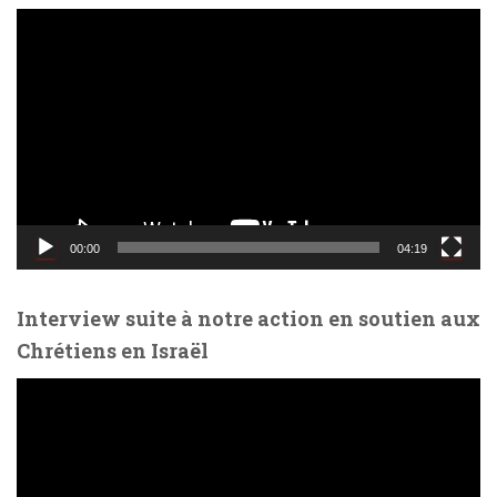
L
e
c
t
e
u
r
v
i
d
00:00
04:19
é
o
Interview suite à notre action en soutien aux
Chrétiens en Israël
L
e
c
t
e