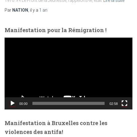
1970. » « Le Front de la Jeunesse, rappelons-le, était
Lire la suite
Par
NATION
, il y a
1 an
Manifestation pour la Rémigration !
L
e
c
t
e
u
r
v
i
d
00:00
02:58
é
o
Manifestation à Bruxelles contre les
violences des antifa!