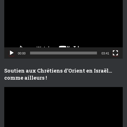
e
c
t
e
u
r
v
i
d
00:00
03:41
é
o
Soutien aux Chrétiens d’Orient en Israël…
comme ailleurs !
L
e
c
t
e
u