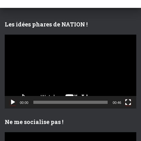
h
e
r
Les idées phares de NATION !
:
L
e
c
t
e
u
r
v
i
d
00:00
00:46
é
o
Ne me socialise pas !
L