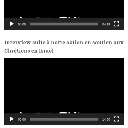
r
v
i
d
00:00
04:19
é
o
Interview suite à notre action en soutien aux
Chrétiens en Israël
L
e
c
t
e
u
r
v
i
d
00:00
14:30
é