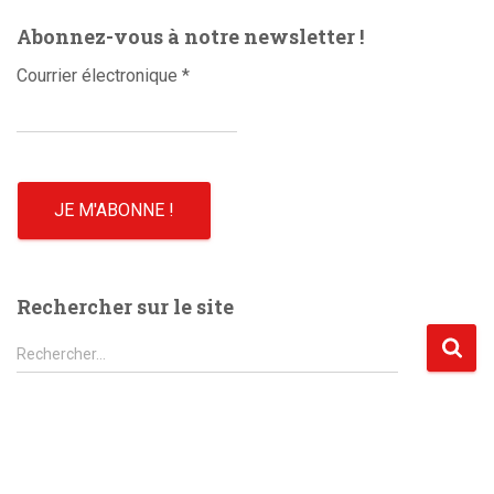
o
Abonnez-vous à notre newsletter !
Courrier électronique
*
Rechercher sur le site
R
Rechercher…
e
c
h
e
r
c