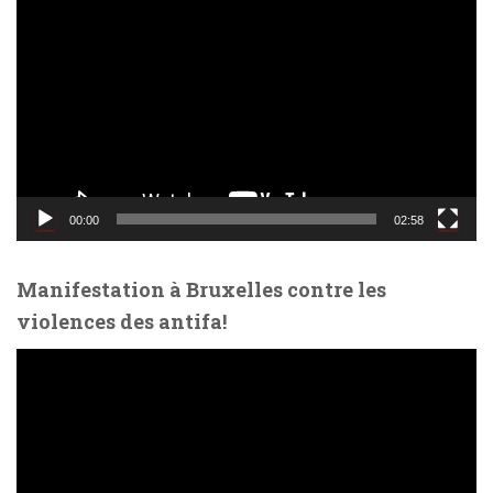
e
c
t
e
u
r
v
i
d
00:00
02:58
é
o
Manifestation à Bruxelles contre les
violences des antifa!
L
e
c
t
e
u