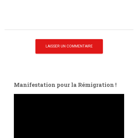
Manifestation pour la Rémigration !
L
e
c
t
e
u
r