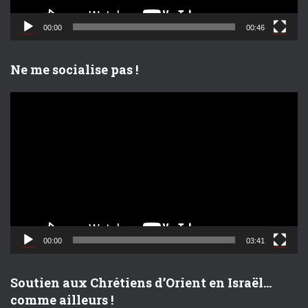
i
d
00:00
00:46
é
o
Ne me socialise pas !
L
e
c
t
e
u
r
v
i
d
00:00
03:41
é
o
Soutien aux Chrétiens d’Orient en Israël…
comme ailleurs !