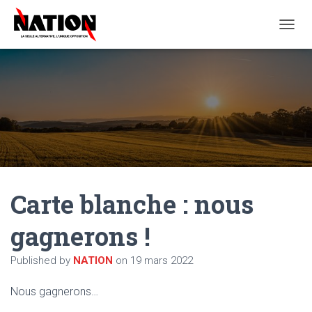
O
U
V
R
I
R
/
F
E
R
M
E
Carte blanche : nous
R
L
A
gagnerons !
N
A
Published by
NATION
on
19 mars 2022
V
I
G
Nous gagnerons…
A