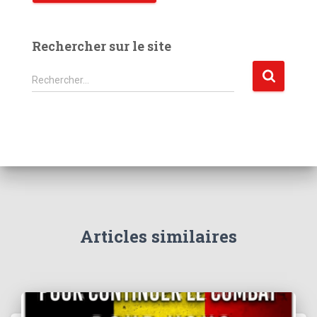
Rechercher sur le site
R
Rechercher…
e
c
h
e
r
c
h
e
r
Articles similaires
: