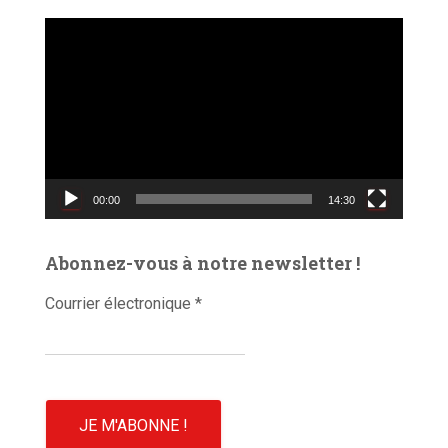
L
e
c
t
e
u
r
v
00:00
14:30
i
d
é
Abonnez-vous à notre newsletter !
o
Courrier électronique
*