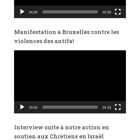
v
00:00
02:58
i
d
é
Manifestation à Bruxelles contre les
o
violences des antifa!
L
e
c
t
e
u
r
v
00:00
04:19
i
d
é
Interview suite à notre action en
o
soutien aux Chrétiens en Israël