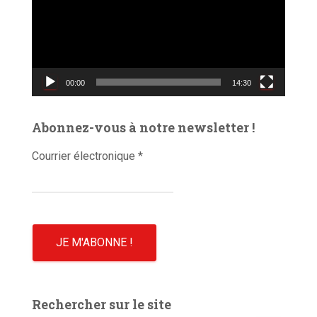
t
e
u
r
v
00:00
14:30
i
d
é
Abonnez-vous à notre newsletter !
o
Courrier électronique
*
Rechercher sur le site