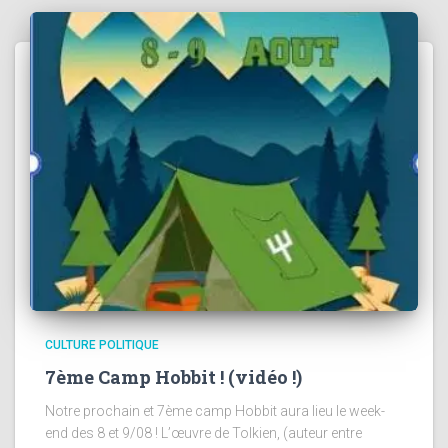
CULTURE POLITIQUE
7ème Camp Hobbit ! (vidéo !)
Notre prochain et 7ème camp Hobbit aura lieu le week-
end des 8 et 9/08 ! L’œuvre de Tolkien, (auteur entre