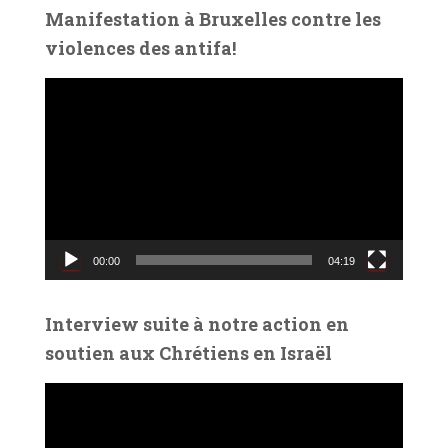
é
Manifestation à Bruxelles contre les
o
violences des antifa!
L
e
c
t
e
u
r
v
00:00
04:19
i
d
é
Interview suite à notre action en
o
soutien aux Chrétiens en Israël
L
e
c