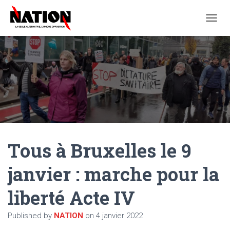
O
U
V
R
I
R
/
F
E
R
M
E
Tous à Bruxelles le 9
R
L
A
janvier : marche pour la
N
A
liberté Acte IV
V
I
G
Published by
NATION
on
4 janvier 2022
A