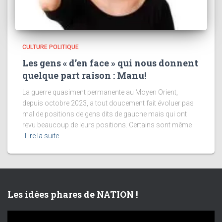
CULTURE POLITIQUE
Les gens « d’en face » qui nous donnent
quelque part raison : Manu!
La guerre quasiment permanente au Moyen Orient,
depuis octobre 2023, a tout doucement fait évoluer pas
mal de positions de gens dits de gauche mais qui ont
revu beaucoup de leurs positions. Certains sont même
Lire la suite
Les idées phares de NATION !
L