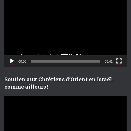
L
e
c
t
e
u
r
v
i
d
00:00
03:41
é
o
Soutien aux Chrétiens d’Orient en Israël…
comme ailleurs !
L
e
c
t
e