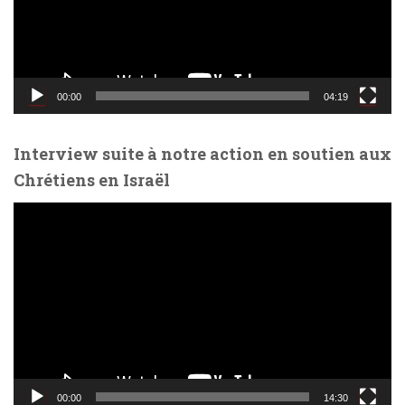
u
r
v
i
d
00:00
04:19
é
o
Interview suite à notre action en soutien aux
Chrétiens en Israël
L
e
c
t
e
u
r
v
i
d
00:00
14:30