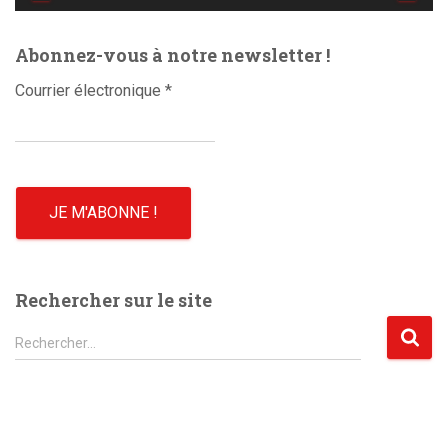
é
o
Abonnez-vous à notre newsletter !
Courrier électronique
*
Rechercher sur le site
R
Rechercher…
e
c
h
e
r