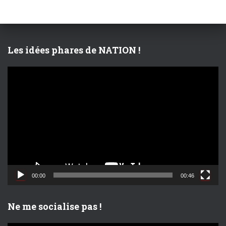
c
h
e
r
Les idées phares de NATION !
:
L
e
c
t
e
u
r
v
i
d
00:00
00:46
é
o
Ne me socialise pas !