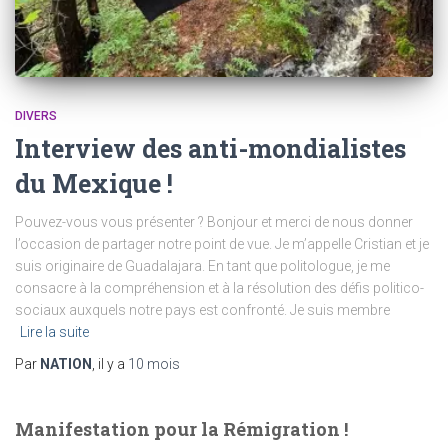
DIVERS
Interview des anti-mondialistes
du Mexique !
Pouvez-vous vous présenter ? Bonjour et merci de nous donner
l’occasion de partager notre point de vue. Je m’appelle Cristian et je
suis originaire de Guadalajara. En tant que politologue, je me
consacre à la compréhension et à la résolution des défis politico-
sociaux auxquels notre pays est confronté. Je suis membre
Lire la suite
Par
NATION
, il y a
10 mois
Manifestation pour la Rémigration !