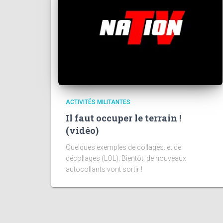
ACTIVITÉS MILITANTES
Il faut occuper le terrain !
(vidéo)
Quelques exemples de collages..et de
décollages (LOL). Bientôt, de nouveaux
autocollants vont sortir !