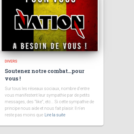
DIVERS
Soutenez notre combat…pour
vous !
Sur tous les réseaux sociaux, nombre d’entre
vous manifestent leur sympathie par de petits
messages, des “like”, etc… Si cette sympathie de
principe nous aide et nous fait plaisir. Il n’en
reste pas moins que
Lire la suite