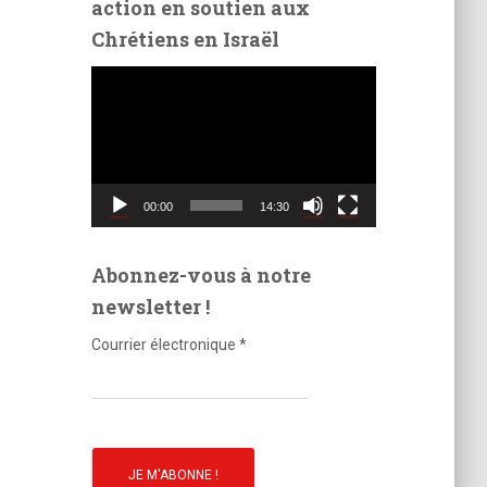
action en soutien aux
é
Chrétiens en Israël
o
L
e
c
t
e
u
00:00
14:30
r
v
i
Abonnez-vous à notre
d
newsletter !
é
o
Courrier électronique
*