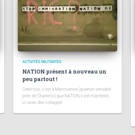
ACTIVITÉS MILITANTES
NATION présent à nouveau un
peu partout !
Cette fois, c’est à Marchienne (quartier sensible
près de Charleroi) que NATION s’est manfesté,
ici avec des collages!