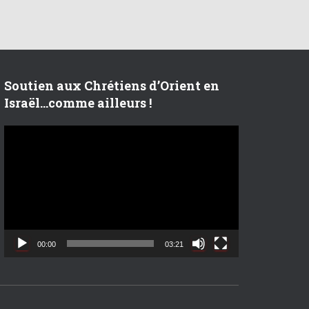
Soutien aux Chrétiens d’Orient en
Israël…comme ailleurs !
L
e
c
t
e
u
r
v
00:00
03:21
i
d
é
o